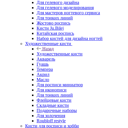
Для гелевого дизайна
Для гелевого моделирования
Для мастеров ногтевого сервиса
Для тонких линий
Жостово роспись
Кисти Ju.Bilej
Китайская роспись
Набор кистей для дизайна ногтей
Художественные кисти
Назад
Художественные кисти
Акварель
Гуашь
Темпера
Акрил
Масло
Для росписи миниатюр
Для иконописи
Для тонких линий
Флейцевые кисти
Складные кисти
Подарочные наборы
Для золочения
Roubloff restyle
Кисти для росписи и хобби