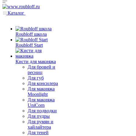
Каталог
Roubloff школа
Roubloff Start
Кисти для макияжа
Для бровей и
ресниц
Для губ
Для консилера
Для макияжа
Moonlight
Для макияжа
UniCorn
Для подводки
Для пудры
Для румян и
хайлайтера
Для теней