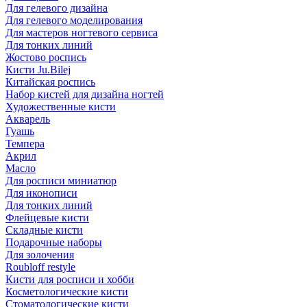
Для гелевого дизайна
Для гелевого моделирования
Для мастеров ногтевого сервиса
Для тонких линий
Жостово роспись
Кисти Ju.Bilej
Китайская роспись
Набор кистей для дизайна ногтей
Художественные кисти
Акварель
Гуашь
Темпера
Акрил
Масло
Для росписи миниатюр
Для иконописи
Для тонких линий
Флейцевые кисти
Складные кисти
Подарочные наборы
Для золочения
Roubloff restyle
Кисти для росписи и хобби
Косметологические кисти
Стоматологические кисти