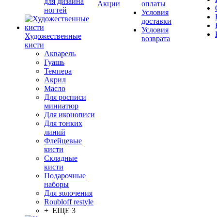
для дизайна
Акции
оплаты
ногтей
Условия
доставки
Условия
Художественные
возврата
кисти
Акварель
Гуашь
Темпера
Акрил
Масло
Для росписи
миниатюр
Для иконописи
Для тонких
линий
Флейцевые
кисти
Складные
кисти
Подарочные
наборы
Для золочения
Roubloff restyle
+ ЕЩЕ 3