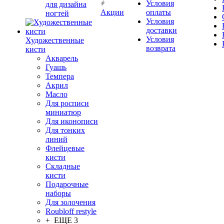
Условия
для дизайна
Акции
оплаты
ногтей
Условия
доставки
Условия
Художественные
возврата
кисти
Акварель
Гуашь
Темпера
Акрил
Масло
Для росписи
миниатюр
Для иконописи
Для тонких
линий
Флейцевые
кисти
Складные
кисти
Подарочные
наборы
Для золочения
Roubloff restyle
+ ЕЩЕ 3