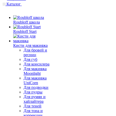
Каталог
Roubloff школа
Roubloff Start
Кисти для макияжа
Для бровей и
ресниц
Для губ
Для консилера
Для макияжа
Moonlight
Для макияжа
UniCorn
Для подводки
Для пудры
Для румян и
хайлайтера
Для теней
Для тона и
коррекции