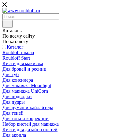
Каталог
По всему сайту
По каталогу
Каталог
Roubloff школа
Roubloff Start
Кисти для макияжа
Для бровей и ресниц
Для губ
Для консилера
Для макияжа Moonlight
Для макияжа UniCorn
Для подводки
Для пудры
Для румян и хайлайтера
Для теней
Для тона и коррекции
Набор кистей для макияжа
Кисти для дизайна ногтей
Для акрила