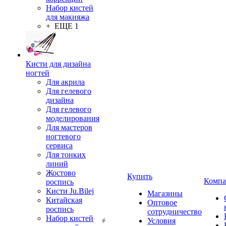
Набор кистей
для макияжа
+ ЕЩЕ 1
Кисти для дизайна
ногтей
Для акрила
Для гелевого
дизайна
Для гелевого
моделирования
Для мастеров
ногтевого
сервиса
Для тонких
линий
Жостово
Купить
Компа
роспись
Кисти Ju.Bilej
Магазины
Китайская
Оптовое
роспись
сотрудничество
Набор кистей
Условия