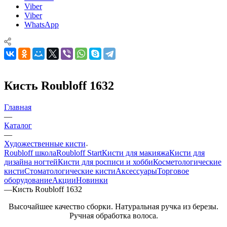
Viber
Viber
WhatsApp
Кисть Roubloff 1632
Главная
—
Каталог
—
Художественные кисти
Roubloff школа
Roubloff Start
Кисти для макияжа
Кисти для
дизайна ногтей
Кисти для росписи и хобби
Косметологические
кисти
Стоматологические кисти
Аксессуары
Торговое
оборудование
Акции
Новинки
—
Кисть Roubloff 1632
Высочайшее качество сборки. Натуральная ручка из березы.
Ручная обработка волоса.