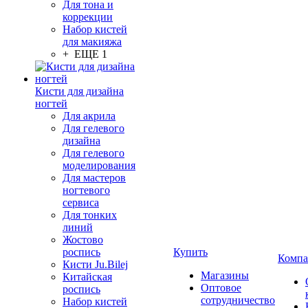
Для тона и
коррекции
Набор кистей
для макияжа
+ ЕЩЕ 1
Кисти для дизайна
ногтей
Для акрила
Для гелевого
дизайна
Для гелевого
моделирования
Для мастеров
ногтевого
сервиса
Для тонких
линий
Жостово
роспись
Купить
Компа
Кисти Ju.Bilej
Магазины
Китайская
Оптовое
роспись
сотрудничество
Набор кистей