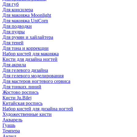
Для губ
Для консилера
Для макияжа Moonlight
Для макияжа UniCorn
Для подводки
Для пудры
Для румян и хайлайтера
Для теней
Для тона и коррекции
Набор кистей для макияжа
Кисти для дизайна ногтей
Для акрила
Для гелевого дизайна
Для гелевого моделирования
Для мастеров ногтевого сервиса
Для тонких линий
Жостово роспись
Кисти Ju.Bilej
Китайская роспись
Набор кистей для дизайна ногтей
Художественные кисти
Акварель
Гуашь
Темпера
Акрил