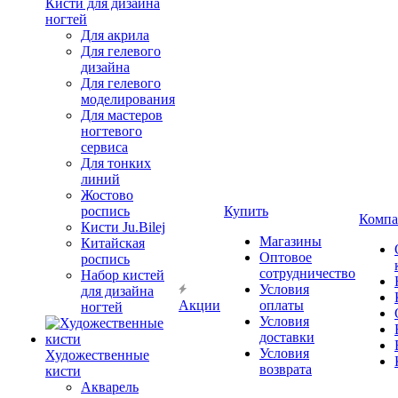
Кисти для дизайна
ногтей
Для акрила
Для гелевого
дизайна
Для гелевого
моделирования
Для мастеров
ногтевого
сервиса
Для тонких
линий
Жостово
роспись
Купить
Компа
Кисти Ju.Bilej
Магазины
Китайская
Оптовое
роспись
сотрудничество
Набор кистей
Условия
для дизайна
Акции
оплаты
ногтей
Условия
доставки
Условия
Художественные
возврата
кисти
Акварель