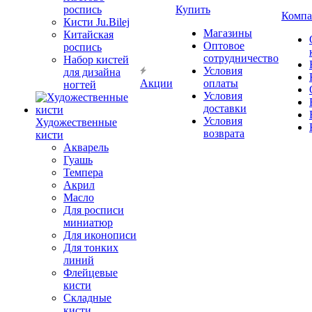
роспись
Купить
Компа
Кисти Ju.Bilej
Магазины
Китайская
Оптовое
роспись
сотрудничество
Набор кистей
Условия
для дизайна
Акции
оплаты
ногтей
Условия
доставки
Условия
Художественные
возврата
кисти
Акварель
Гуашь
Темпера
Акрил
Масло
Для росписи
миниатюр
Для иконописи
Для тонких
линий
Флейцевые
кисти
Складные
кисти