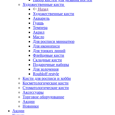
Художественные кисти
Назад
Художественные кисти
Акварель
Гуашь
Темпера
Акрил
Масло
Для росписи миниатюр
Для иконописи
Для тонких линий
Флейцевые кисти
Складные кисти
Подарочные наборы
Для золочения
Roubloff restyle
Кисти для росписи и хобби
Косметологические кисти
Стоматологические кисти
Аксессуары
Торговое оборудование
Акции
Новинки
Акции