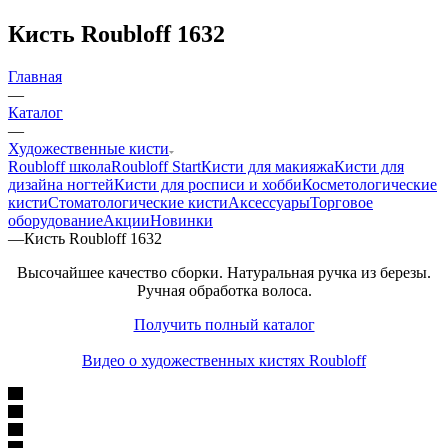
Кисть Roubloff 1632
Главная
—
Каталог
—
Художественные кисти
Roubloff школа
Roubloff Start
Кисти для макияжа
Кисти для
дизайна ногтей
Кисти для росписи и хобби
Косметологические
кисти
Стоматологические кисти
Аксессуары
Торговое
оборудование
Акции
Новинки
—
Кисть Roubloff 1632
Высочайшее качество сборки. Натуральная ручка из березы.
Ручная обработка волоса.
Получить полный каталог
Видео о художественных кистях Roubloff