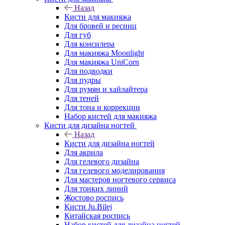
Назад
Кисти для макияжа
Для бровей и ресниц
Для губ
Для консилера
Для макияжа Moonlight
Для макияжа UniCorn
Для подводки
Для пудры
Для румян и хайлайтера
Для теней
Для тона и коррекции
Набор кистей для макияжа
Кисти для дизайна ногтей
Назад
Кисти для дизайна ногтей
Для акрила
Для гелевого дизайна
Для гелевого моделирования
Для мастеров ногтевого сервиса
Для тонких линий
Жостово роспись
Кисти Ju.Bilej
Китайская роспись
Набор кистей для дизайна ногтей