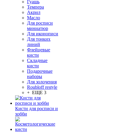
Гуашь
Темпера
Акрил
Масло
Для росписи
миниатюр
Для иконописи
Для тонких
линий
Флейцевые
кисти
Складные
кисти
Подарочные
наборы
Для золочения
Roubloff restyle
+ ЕЩЕ 3
Кисти для росписи и
хобби