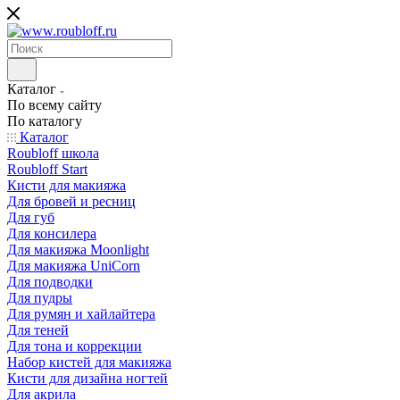
Каталог
По всему сайту
По каталогу
Каталог
Roubloff школа
Roubloff Start
Кисти для макияжа
Для бровей и ресниц
Для губ
Для консилера
Для макияжа Moonlight
Для макияжа UniCorn
Для подводки
Для пудры
Для румян и хайлайтера
Для теней
Для тона и коррекции
Набор кистей для макияжа
Кисти для дизайна ногтей
Для акрила