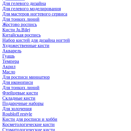
Для гелевого дизайна
Для гелевого моделирования
Для мастеров ногтевого сервиса
Для тонких линий
Жостово роспись
Кисти Ju.Bilej
Китайская роспись
Набор кистей для дизайна ногтей
Художественные кисти
Акварель
Гуашь
Темпера
Акрил
Масло
Для росписи миниатюр
Для иконописи
Для тонких линий
Флейцевые кисти
Складные кисти
Подарочные наборы
Для золочения
Roubloff restyle
Кисти для росписи и хобби
Косметологические кисти
Стоматологические кисти