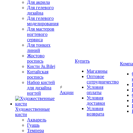
Для акрила
Для гелевого
дизайна
Для гелевого
моделирования
Для мастеров
ногтевого
сервиса
Для тонких
линий
Жостово
роспись
Купить
Компа
Кисти Ju.Bilej
Магазины
Китайская
Оптовое
роспись
сотрудничество
Набор кистей
Условия
для дизайна
Акции
оплаты
ногтей
Условия
доставки
Условия
Художественные
возврата
кисти
Акварель
Гуашь
Темпера