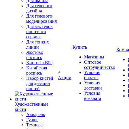
Для акрила
Для гелевого
дизайна
Для гелевого
моделирования
Для мастеров
ногтевого
сервиса
Для тонких
линий
Купить
Компа
Жостово
Магазины
роспись
Оптовое
Кисти Ju.Bilej
сотрудничество
Китайская
Условия
роспись
Акции
оплаты
Набор кистей
Условия
для дизайна
доставки
ногтей
Условия
возврата
Художественные
кисти
Акварель
Гуашь
Темпера