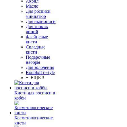
Акрил
Масло
Для росписи
миниатюр
Для иконописи
Для тонких
линий
Флейцевые
кисти
Складные
кисти
Подарочные
наборы
Для золочения
Roubloff restyle
+ ЕЩЕ 3
Кисти для росписи и
хобби
Косметологические
кисти