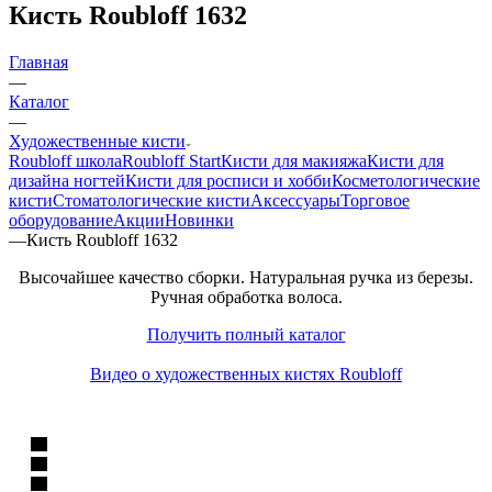
Кисть Roubloff 1632
Главная
—
Каталог
—
Художественные кисти
Roubloff школа
Roubloff Start
Кисти для макияжа
Кисти для
дизайна ногтей
Кисти для росписи и хобби
Косметологические
кисти
Стоматологические кисти
Аксессуары
Торговое
оборудование
Акции
Новинки
—
Кисть Roubloff 1632
Высочайшее качество сборки. Натуральная ручка из березы.
Ручная обработка волоса.
Получить полный каталог
Видео о художественных кистях Roubloff