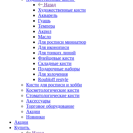
Назад
Художественные кисти
Акварель
Гуашь
Темпера
Акрил
Масло
Для росписи миниатюр
Для иконописи
Для тонких линий
Флейцевые кисти
Складные кисти
Подарочные наборы
Для золочения
Roubloff restyle
Кисти для росписи и хобби
Косметологические кисти
Стоматологические кисти
Аксессуары
Торговое оборудование
Акции
Новинки
Акции
Купить
Назад