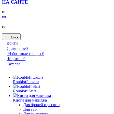
НА САЙТЕ
ru
en
ru
Поиск
Войти
Сравнение
0
Избранные товары
0
Корзина
0
Каталог
Roubloff школа
Roubloff Start
Кисти для макияжа
Для бровей и ресниц
Для губ
Для консилера