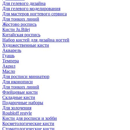
Для гелевого дизайна
Для гелевого моделирования
Для мастеров ногтевого сервиса
Для тонких линий
Жостово роспись
Кисти Ju.Bilej
Китайская роспись
Набор кистей для дизайна ногтей
Художественные кисти
Акварель
Гуашь
Темпера
Акрил
Масло
Для росписи миниатюр
Для иконописи
Для тонких линий
Флейцевые кисти
Складные кисти
Подарочные наборы
Для золочения
Roubloff restyle
Кисти для росписи и хобби
Косметологические кисти
Стоматологические кисти