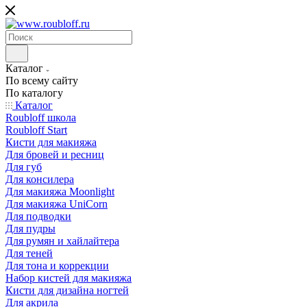
Каталог
По всему сайту
По каталогу
Каталог
Roubloff школа
Roubloff Start
Кисти для макияжа
Для бровей и ресниц
Для губ
Для консилера
Для макияжа Moonlight
Для макияжа UniCorn
Для подводки
Для пудры
Для румян и хайлайтера
Для теней
Для тона и коррекции
Набор кистей для макияжа
Кисти для дизайна ногтей
Для акрила