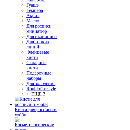
Гуашь
Темпера
Акрил
Масло
Для росписи
миниатюр
Для иконописи
Для тонких
линий
Флейцевые
кисти
Складные
кисти
Подарочные
наборы
Для золочения
Roubloff restyle
+ ЕЩЕ 3
Кисти для росписи и
хобби