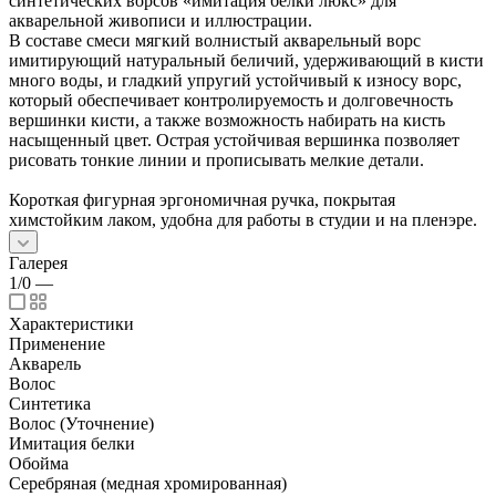
синтетических ворсов «имитация белки люкс» для
акварельной живописи и иллюстрации.
В составе смеси мягкий волнистый акварельный ворс
имитирующий натуральный беличий, удерживающий в кисти
много воды, и гладкий упругий устойчивый к износу ворс,
который обеспечивает контролируемость и долговечность
вершинки кисти, а также возможность набирать на кисть
насыщенный цвет. Острая устойчивая вершинка позволяет
рисовать тонкие линии и прописывать мелкие детали.
Короткая фигурная эргономичная ручка, покрытая
химстойким лаком, удобна для работы в студии и на пленэре.
Галерея
1/0
—
Характеристики
Применение
Акварель
Волос
Синтетика
Волос (Уточнение)
Имитация белки
Обойма
Cеребряная (медная хромированная)