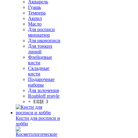
Акварель
Гуашь
Темпера
Акрил
Масло
Для росписи
миниатюр
Для иконописи
Для тонких
линий
Флейцевые
кисти
Складные
кисти
Подарочные
наборы
Для золочения
Roubloff restyle
+ ЕЩЕ 3
Кисти для росписи и
хобби