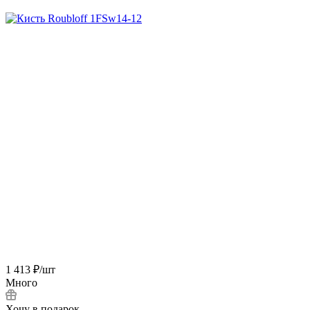
1 413
₽
/шт
Много
Хочу в подарок