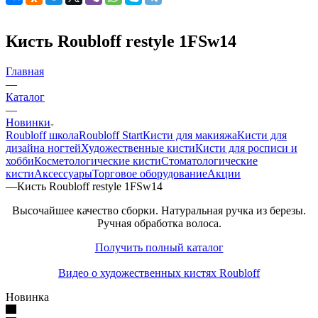
Кисть Roubloff restyle 1FSw14
Главная
—
Каталог
—
Новинки
Roubloff школа
Roubloff Start
Кисти для макияжа
Кисти для
дизайна ногтей
Художественные кисти
Кисти для росписи и
хобби
Косметологические кисти
Стоматологические
кисти
Аксессуары
Торговое оборудование
Акции
—
Кисть Roubloff restyle 1FSw14
Высочайшее качество сборки. Натуральная ручка из березы.
Ручная обработка волоса.
Получить полный каталог
Видео о художественных кистях Roubloff
Новинка