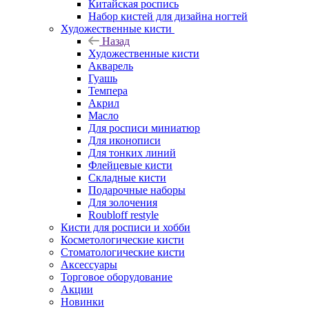
Китайская роспись
Набор кистей для дизайна ногтей
Художественные кисти
Назад
Художественные кисти
Акварель
Гуашь
Темпера
Акрил
Масло
Для росписи миниатюр
Для иконописи
Для тонких линий
Флейцевые кисти
Складные кисти
Подарочные наборы
Для золочения
Roubloff restyle
Кисти для росписи и хобби
Косметологические кисти
Стоматологические кисти
Аксессуары
Торговое оборудование
Акции
Новинки