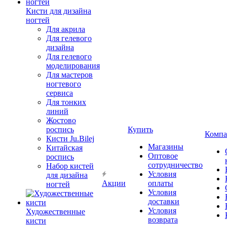
Кисти для дизайна
ногтей
Для акрила
Для гелевого
дизайна
Для гелевого
моделирования
Для мастеров
ногтевого
сервиса
Для тонких
линий
Жостово
роспись
Купить
Компа
Кисти Ju.Bilej
Магазины
Китайская
Оптовое
роспись
сотрудничество
Набор кистей
Условия
для дизайна
Акции
оплаты
ногтей
Условия
доставки
Условия
Художественные
возврата
кисти