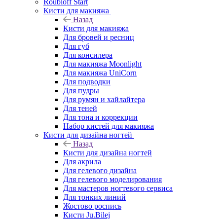
Roubloff Start
Кисти для макияжа
Назад
Кисти для макияжа
Для бровей и ресниц
Для губ
Для консилера
Для макияжа Moonlight
Для макияжа UniCorn
Для подводки
Для пудры
Для румян и хайлайтера
Для теней
Для тона и коррекции
Набор кистей для макияжа
Кисти для дизайна ногтей
Назад
Кисти для дизайна ногтей
Для акрила
Для гелевого дизайна
Для гелевого моделирования
Для мастеров ногтевого сервиса
Для тонких линий
Жостово роспись
Кисти Ju.Bilej