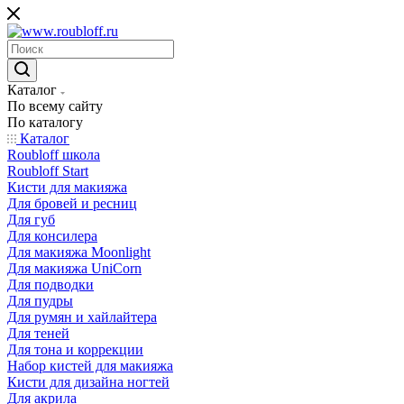
Каталог
По всему сайту
По каталогу
Каталог
Roubloff школа
Roubloff Start
Кисти для макияжа
Для бровей и ресниц
Для губ
Для консилера
Для макияжа Moonlight
Для макияжа UniCorn
Для подводки
Для пудры
Для румян и хайлайтера
Для теней
Для тона и коррекции
Набор кистей для макияжа
Кисти для дизайна ногтей
Для акрила