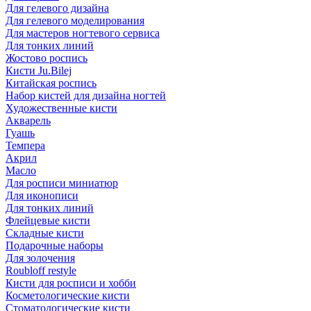
Для гелевого дизайна
Для гелевого моделирования
Для мастеров ногтевого сервиса
Для тонких линий
Жостово роспись
Кисти Ju.Bilej
Китайская роспись
Набор кистей для дизайна ногтей
Художественные кисти
Акварель
Гуашь
Темпера
Акрил
Масло
Для росписи миниатюр
Для иконописи
Для тонких линий
Флейцевые кисти
Складные кисти
Подарочные наборы
Для золочения
Roubloff restyle
Кисти для росписи и хобби
Косметологические кисти
Стоматологические кисти