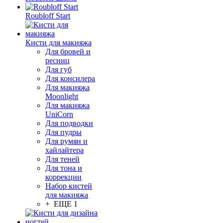
Roubloff Start
Кисти для макияжа
Для бровей и
ресниц
Для губ
Для консилера
Для макияжа
Moonlight
Для макияжа
UniCorn
Для подводки
Для пудры
Для румян и
хайлайтера
Для теней
Для тона и
коррекции
Набор кистей
для макияжа
+ ЕЩЕ 1