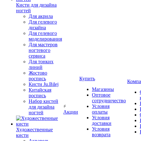
Кисти для дизайна
ногтей
Для акрила
Для гелевого
дизайна
Для гелевого
моделирования
Для мастеров
ногтевого
сервиса
Для тонких
линий
Жостово
роспись
Купить
Компа
Кисти Ju.Bilej
Магазины
Китайская
Оптовое
роспись
сотрудничество
Набор кистей
Условия
для дизайна
Акции
оплаты
ногтей
Условия
доставки
Условия
Художественные
возврата
кисти
Акварель