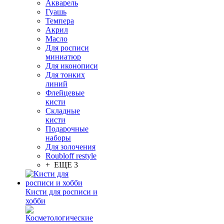
Акварель
Гуашь
Темпера
Акрил
Масло
Для росписи
миниатюр
Для иконописи
Для тонких
линий
Флейцевые
кисти
Складные
кисти
Подарочные
наборы
Для золочения
Roubloff restyle
+ ЕЩЕ 3
Кисти для росписи и
хобби