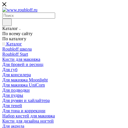
Каталог
По всему сайту
По каталогу
Каталог
Roubloff школа
Roubloff Start
Кисти для макияжа
Для бровей и ресниц
Для губ
Для консилера
Для макияжа Moonlight
Для макияжа UniCorn
Для подводки
Для пудры
Для румян и хайлайтера
Для теней
Для тона и коррекции
Набор кистей для макияжа
Кисти для дизайна ногтей
Для акрила