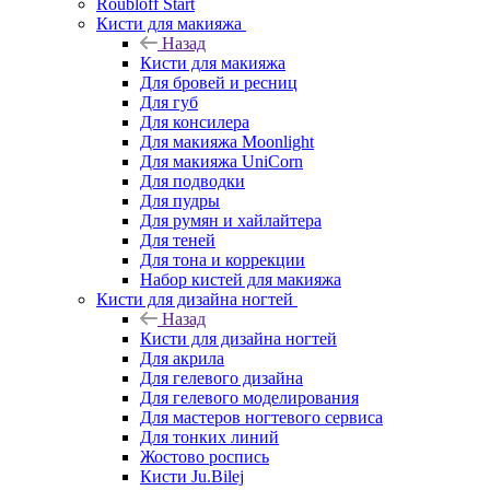
Roubloff Start
Кисти для макияжа
Назад
Кисти для макияжа
Для бровей и ресниц
Для губ
Для консилера
Для макияжа Moonlight
Для макияжа UniCorn
Для подводки
Для пудры
Для румян и хайлайтера
Для теней
Для тона и коррекции
Набор кистей для макияжа
Кисти для дизайна ногтей
Назад
Кисти для дизайна ногтей
Для акрила
Для гелевого дизайна
Для гелевого моделирования
Для мастеров ногтевого сервиса
Для тонких линий
Жостово роспись
Кисти Ju.Bilej