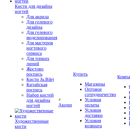
Кисти для дизайна
ногтей
Для акрила
Для гелевого
дизайна
Для гелевого
моделирования
Для мастеров
ногтевого
сервиса
Для тонких
линий
Жостово
роспись
Купить
Компа
Кисти Ju.Bilej
Магазины
Китайская
Оптовое
роспись
сотрудничество
Набор кистей
Условия
для дизайна
Акции
оплаты
ногтей
Условия
доставки
Условия
Художественные
возврата
кисти