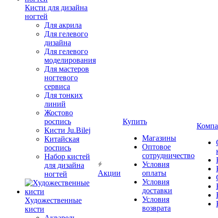
Кисти для дизайна
ногтей
Для акрила
Для гелевого
дизайна
Для гелевого
моделирования
Для мастеров
ногтевого
сервиса
Для тонких
линий
Жостово
роспись
Купить
Компа
Кисти Ju.Bilej
Магазины
Китайская
Оптовое
роспись
сотрудничество
Набор кистей
Условия
для дизайна
Акции
оплаты
ногтей
Условия
доставки
Условия
Художественные
возврата
кисти
Акварель