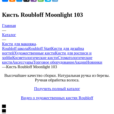
Кисть Roubloff Moonlight 103
Главная
—
Каталог
—
Кисти для макияжа
Roubloff школа
Roubloff Start
Кисти для дизайна
ногтей
Художественные кисти
Кисти для росписи и
хобби
Косметологические кисти
Стоматологические
кисти
Аксессуары
Торговое оборудование
Акции
Новинки
—
Кисть Roubloff Moonlight 103
Высочайшее качество сборки. Натуральная ручка из березы.
Ручная обработка волоса.
Получить полный каталог
Видео о художественных кистях Roubloff