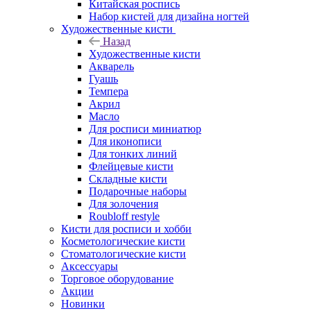
Китайская роспись
Набор кистей для дизайна ногтей
Художественные кисти
Назад
Художественные кисти
Акварель
Гуашь
Темпера
Акрил
Масло
Для росписи миниатюр
Для иконописи
Для тонких линий
Флейцевые кисти
Складные кисти
Подарочные наборы
Для золочения
Roubloff restyle
Кисти для росписи и хобби
Косметологические кисти
Стоматологические кисти
Аксессуары
Торговое оборудование
Акции
Новинки