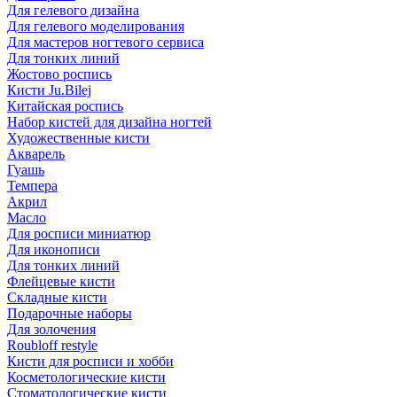
Для гелевого дизайна
Для гелевого моделирования
Для мастеров ногтевого сервиса
Для тонких линий
Жостово роспись
Кисти Ju.Bilej
Китайская роспись
Набор кистей для дизайна ногтей
Художественные кисти
Акварель
Гуашь
Темпера
Акрил
Масло
Для росписи миниатюр
Для иконописи
Для тонких линий
Флейцевые кисти
Складные кисти
Подарочные наборы
Для золочения
Roubloff restyle
Кисти для росписи и хобби
Косметологические кисти
Стоматологические кисти