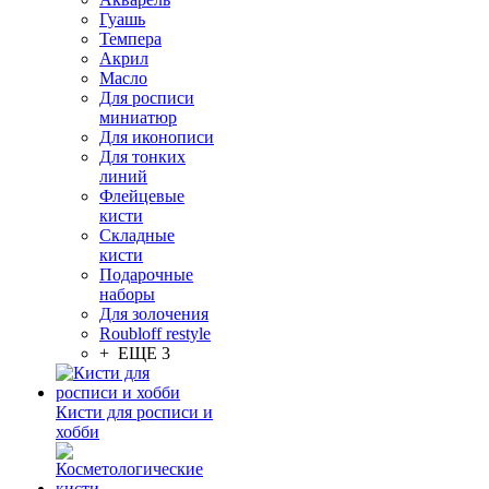
Гуашь
Темпера
Акрил
Масло
Для росписи
миниатюр
Для иконописи
Для тонких
линий
Флейцевые
кисти
Складные
кисти
Подарочные
наборы
Для золочения
Roubloff restyle
+ ЕЩЕ 3
Кисти для росписи и
хобби