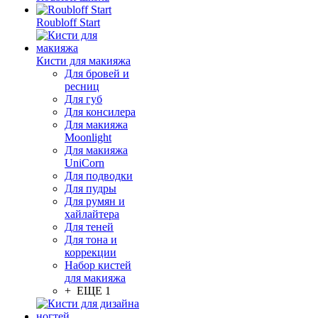
Roubloff Start
Кисти для макияжа
Для бровей и
ресниц
Для губ
Для консилера
Для макияжа
Moonlight
Для макияжа
UniCorn
Для подводки
Для пудры
Для румян и
хайлайтера
Для теней
Для тона и
коррекции
Набор кистей
для макияжа
+ ЕЩЕ 1