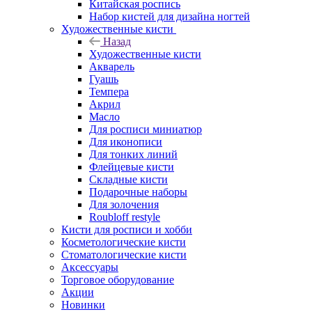
Китайская роспись
Набор кистей для дизайна ногтей
Художественные кисти
Назад
Художественные кисти
Акварель
Гуашь
Темпера
Акрил
Масло
Для росписи миниатюр
Для иконописи
Для тонких линий
Флейцевые кисти
Складные кисти
Подарочные наборы
Для золочения
Roubloff restyle
Кисти для росписи и хобби
Косметологические кисти
Стоматологические кисти
Аксессуары
Торговое оборудование
Акции
Новинки