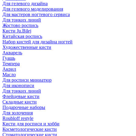
Для гелевого дизайна
Для гелевого моделирования
Для мастеров ногтевого сервиса
Для тонких линий
Жостово роспись
Кисти Ju.Bilej
Китайская роспись
Набор кистей для дизайна ногтей
Художественные кисти
Акварель
Гуашь
Темпера
Акрил
Масло
Для росписи миниатюр
Для иконописи
Для тонких линий
Флейцевые кисти
Складные кисти
Подарочные наборы
Для золочения
Roubloff restyle
Кисти для росписи и хобби
Косметологические кисти
Стоматологические кисти