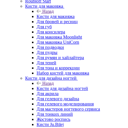
Roubloff Start
Кисти для макияжа
Назад
Кисти для макияжа
Для бровей и ресниц
Для губ
Для консилера
Для макияжа Moonlight
Для макияжа UniCorn
Для подводки
Для пудры
Для румян и хайлайтера
Для теней
Для тона и коррекции
Набор кистей для макияжа
Кисти для дизайна ногтей
Назад
Кисти для дизайна ногтей
Для акрила
Для гелевого дизайна
Для гелевого моделирования
Для мастеров ногтевого сервиса
Для тонких линий
Жостово роспись
Кисти Ju.Bilej