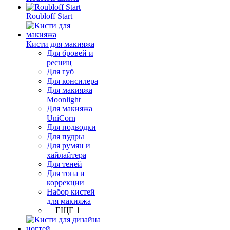
Roubloff Start
Кисти для макияжа
Для бровей и
ресниц
Для губ
Для консилера
Для макияжа
Moonlight
Для макияжа
UniCorn
Для подводки
Для пудры
Для румян и
хайлайтера
Для теней
Для тона и
коррекции
Набор кистей
для макияжа
+ ЕЩЕ 1