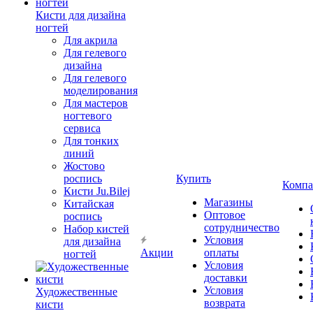
Кисти для дизайна
ногтей
Для акрила
Для гелевого
дизайна
Для гелевого
моделирования
Для мастеров
ногтевого
сервиса
Для тонких
линий
Жостово
роспись
Купить
Компа
Кисти Ju.Bilej
Магазины
Китайская
Оптовое
роспись
сотрудничество
Набор кистей
Условия
для дизайна
Акции
оплаты
ногтей
Условия
доставки
Условия
Художественные
возврата
кисти