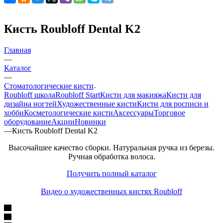
Кисть Roubloff Dental K2
Главная
—
Каталог
—
Стоматологические кисти
Roubloff школа
Roubloff Start
Кисти для макияжа
Кисти для
дизайна ногтей
Художественные кисти
Кисти для росписи и
хобби
Косметологические кисти
Аксессуары
Торговое
оборудование
Акции
Новинки
—
Кисть Roubloff Dental K2
Высочайшее качество сборки. Натуральная ручка из березы.
Ручная обработка волоса.
Получить полный каталог
Видео о художественных кистях Roubloff