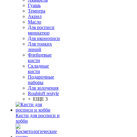
Гуашь
Темпера
Акрил
Масло
Для росписи
миниатюр
Для иконописи
Для тонких
линий
Флейцевые
кисти
Складные
кисти
Подарочные
наборы
Для золочения
Roubloff restyle
+ ЕЩЕ 3
Кисти для росписи и
хобби