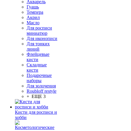
Акварель
Гуашь
Темпера
Акрил
Масло
Для росписи
миниатюр
Для иконописи
Для тонких
линий
Флейцевые
кисти
Складные
кисти
Подарочные
наборы
Для золочения
Roubloff restyle
+ ЕЩЕ 3
Кисти для росписи и
хобби