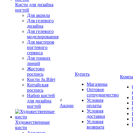
Кисти для дизайна
ногтей
Для акрила
Для гелевого
дизайна
Для гелевого
моделирования
Для мастеров
ногтевого
сервиса
Для тонких
линий
Жостово
роспись
Купить
Компа
Кисти Ju.Bilej
Магазины
Китайская
Оптовое
роспись
сотрудничество
Набор кистей
Условия
для дизайна
Акции
оплаты
ногтей
Условия
доставки
Условия
Художественные
возврата
кисти
Акварель