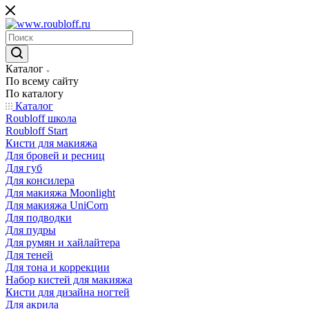
Каталог
По всему сайту
По каталогу
Каталог
Roubloff школа
Roubloff Start
Кисти для макияжа
Для бровей и ресниц
Для губ
Для консилера
Для макияжа Moonlight
Для макияжа UniCorn
Для подводки
Для пудры
Для румян и хайлайтера
Для теней
Для тона и коррекции
Набор кистей для макияжа
Кисти для дизайна ногтей
Для акрила