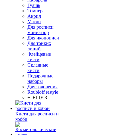
Гуашь
Темпера
Акрил
Масло
Для росписи
миниатюр
Для иконописи
Для тонких
линий
Флейцевые
кисти
Складные
кисти
Подарочные
наборы
Для золочения
Roubloff restyle
+ ЕЩЕ 3
Кисти для росписи и
хобби