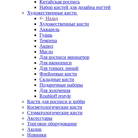
Китайская роспись
Набор кистей для дизайна ногтей
Художественные кисти
Назад
Художественные кисти
Акварель
Гуашь
Темпера
Акрил
Масло
Для росписи миниатюр
Для иконописи
Для тонких линий
Флейцевые кисти
Складные кисти
Подарочные наборы
Для золочения
Roubloff restyle
Кисти для росписи и хобби
Косметологические кисти
Стоматологические кисти
Аксессуары
Торговое оборудование
Акции
Новинки