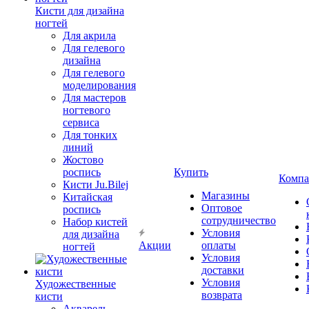
Кисти для дизайна
ногтей
Для акрила
Для гелевого
дизайна
Для гелевого
моделирования
Для мастеров
ногтевого
сервиса
Для тонких
линий
Жостово
роспись
Купить
Компа
Кисти Ju.Bilej
Магазины
Китайская
Оптовое
роспись
сотрудничество
Набор кистей
Условия
для дизайна
Акции
оплаты
ногтей
Условия
доставки
Условия
Художественные
возврата
кисти
Акварель