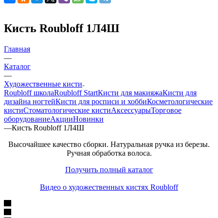
Кисть Roubloff 1Л4Ш
Главная
—
Каталог
—
Художественные кисти
Roubloff школа
Roubloff Start
Кисти для макияжа
Кисти для
дизайна ногтей
Кисти для росписи и хобби
Косметологические
кисти
Стоматологические кисти
Аксессуары
Торговое
оборудование
Акции
Новинки
—
Кисть Roubloff 1Л4Ш
Высочайшее качество сборки. Натуральная ручка из березы.
Ручная обработка волоса.
Получить полный каталог
Видео о художественных кистях Roubloff