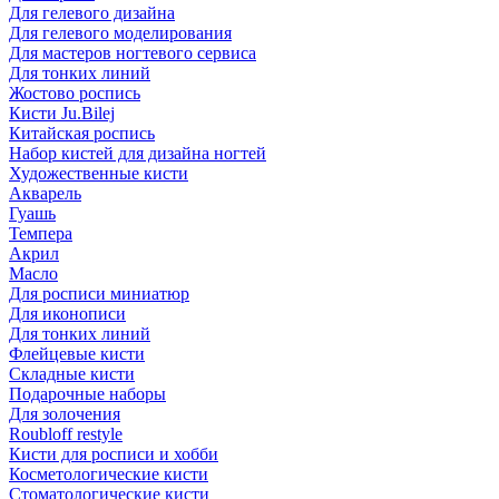
Для гелевого дизайна
Для гелевого моделирования
Для мастеров ногтевого сервиса
Для тонких линий
Жостово роспись
Кисти Ju.Bilej
Китайская роспись
Набор кистей для дизайна ногтей
Художественные кисти
Акварель
Гуашь
Темпера
Акрил
Масло
Для росписи миниатюр
Для иконописи
Для тонких линий
Флейцевые кисти
Складные кисти
Подарочные наборы
Для золочения
Roubloff restyle
Кисти для росписи и хобби
Косметологические кисти
Стоматологические кисти