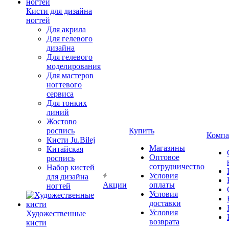
Кисти для дизайна
ногтей
Для акрила
Для гелевого
дизайна
Для гелевого
моделирования
Для мастеров
ногтевого
сервиса
Для тонких
линий
Жостово
роспись
Купить
Компа
Кисти Ju.Bilej
Магазины
Китайская
Оптовое
роспись
сотрудничество
Набор кистей
Условия
для дизайна
Акции
оплаты
ногтей
Условия
доставки
Условия
Художественные
возврата
кисти