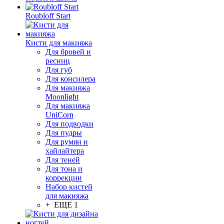
Roubloff Start
Кисти для макияжа
Для бровей и
ресниц
Для губ
Для консилера
Для макияжа
Moonlight
Для макияжа
UniCorn
Для подводки
Для пудры
Для румян и
хайлайтера
Для теней
Для тона и
коррекции
Набор кистей
для макияжа
+ ЕЩЕ 1