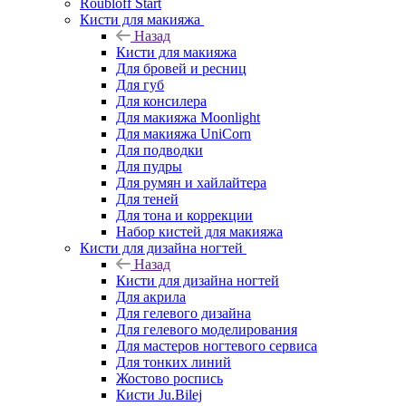
Roubloff Start
Кисти для макияжа
Назад
Кисти для макияжа
Для бровей и ресниц
Для губ
Для консилера
Для макияжа Moonlight
Для макияжа UniCorn
Для подводки
Для пудры
Для румян и хайлайтера
Для теней
Для тона и коррекции
Набор кистей для макияжа
Кисти для дизайна ногтей
Назад
Кисти для дизайна ногтей
Для акрила
Для гелевого дизайна
Для гелевого моделирования
Для мастеров ногтевого сервиса
Для тонких линий
Жостово роспись
Кисти Ju.Bilej