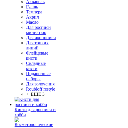
Акварель
Гуашь
Темпера
Акрил
Масло
Для росписи
миниатюр
Для иконописи
Для тонких
линий
Флейцевые
кисти
Складные
кисти
Подарочные
наборы
Для золочения
Roubloff restyle
+ ЕЩЕ 3
Кисти для росписи и
хобби