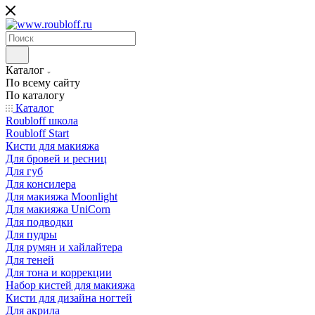
Каталог
По всему сайту
По каталогу
Каталог
Roubloff школа
Roubloff Start
Кисти для макияжа
Для бровей и ресниц
Для губ
Для консилера
Для макияжа Moonlight
Для макияжа UniCorn
Для подводки
Для пудры
Для румян и хайлайтера
Для теней
Для тона и коррекции
Набор кистей для макияжа
Кисти для дизайна ногтей
Для акрила