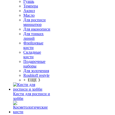
Гуашь
Темпера
Акрил
Масло
Для росписи
миниатюр
Для иконописи
Для тонких
линий
Флейцевые
кисти
Складные
кисти
Подарочные
наборы
Для золочения
Roubloff restyle
+ ЕЩЕ 3
Кисти для росписи и
хобби