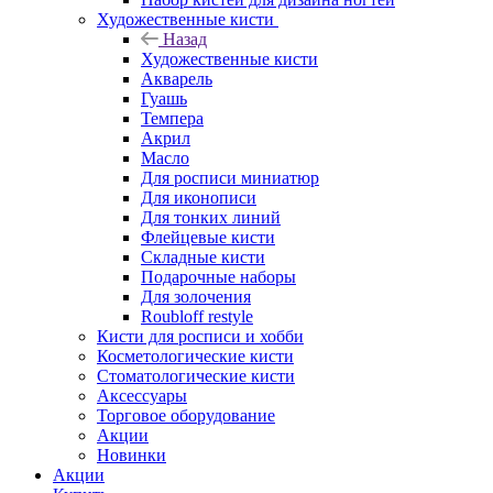
Художественные кисти
Назад
Художественные кисти
Акварель
Гуашь
Темпера
Акрил
Масло
Для росписи миниатюр
Для иконописи
Для тонких линий
Флейцевые кисти
Складные кисти
Подарочные наборы
Для золочения
Roubloff restyle
Кисти для росписи и хобби
Косметологические кисти
Стоматологические кисти
Аксессуары
Торговое оборудование
Акции
Новинки
Акции