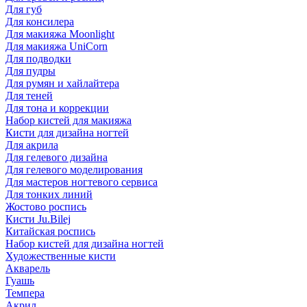
Для губ
Для консилера
Для макияжа Moonlight
Для макияжа UniCorn
Для подводки
Для пудры
Для румян и хайлайтера
Для теней
Для тона и коррекции
Набор кистей для макияжа
Кисти для дизайна ногтей
Для акрила
Для гелевого дизайна
Для гелевого моделирования
Для мастеров ногтевого сервиса
Для тонких линий
Жостово роспись
Кисти Ju.Bilej
Китайская роспись
Набор кистей для дизайна ногтей
Художественные кисти
Акварель
Гуашь
Темпера
Акрил