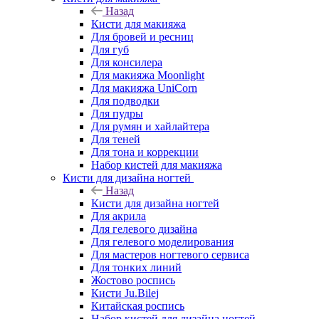
Назад
Кисти для макияжа
Для бровей и ресниц
Для губ
Для консилера
Для макияжа Moonlight
Для макияжа UniCorn
Для подводки
Для пудры
Для румян и хайлайтера
Для теней
Для тона и коррекции
Набор кистей для макияжа
Кисти для дизайна ногтей
Назад
Кисти для дизайна ногтей
Для акрила
Для гелевого дизайна
Для гелевого моделирования
Для мастеров ногтевого сервиса
Для тонких линий
Жостово роспись
Кисти Ju.Bilej
Китайская роспись
Набор кистей для дизайна ногтей