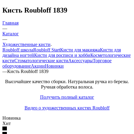
Кисть Roubloff 1839
Главная
—
Каталог
—
Художественные кисти
Roubloff школа
Roubloff Start
Кисти для макияжа
Кисти для
дизайна ногтей
Кисти для росписи и хобби
Косметологические
кисти
Стоматологические кисти
Аксессуары
Торговое
оборудование
Акции
Новинки
—
Кисть Roubloff 1839
Высочайшее качество сборки. Натуральная ручка из березы.
Ручная обработка волоса.
Получить полный каталог
Видео о художественных кистях Roubloff
Новинка
Хит