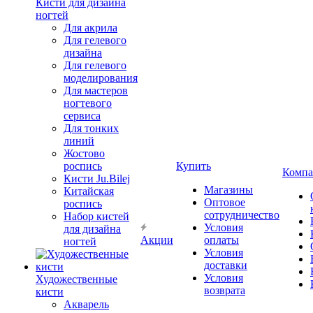
Кисти для дизайна
ногтей
Для акрила
Для гелевого
дизайна
Для гелевого
моделирования
Для мастеров
ногтевого
сервиса
Для тонких
линий
Жостово
роспись
Купить
Компа
Кисти Ju.Bilej
Магазины
Китайская
Оптовое
роспись
сотрудничество
Набор кистей
Условия
для дизайна
Акции
оплаты
ногтей
Условия
доставки
Условия
Художественные
возврата
кисти
Акварель