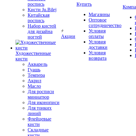
роспись
Купить
Компа
Кисти Ju.Bilej
Магазины
Китайская
Оптовое
роспись
сотрудничество
Набор кистей
Условия
для дизайна
Акции
оплаты
ногтей
Условия
доставки
Условия
Художественные
возврата
кисти
Акварель
Гуашь
Темпера
Акрил
Масло
Для росписи
миниатюр
Для иконописи
Для тонких
линий
Флейцевые
кисти
Складные
кисти