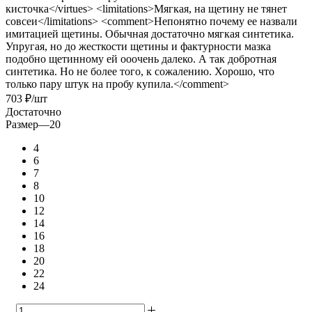
кисточка</virtues> <limitations>Мягкая, на щетину не тянет
совсеи</limitations> <comment>Непонятно почему ее назвали
имитацией щетины. Обычная достаточно мягкая синтетика.
Упругая, но до жесткости щетины и фактурности мазка
подобно щетинному ей ооочень далеко. А так добротная
синтетика. Но не более того, к сожалению. Хорошо, что
только пару штук на пробу купила.</comment>
703
₽
/шт
Достаточно
Размер
—
20
4
6
7
8
10
12
14
16
18
20
22
24