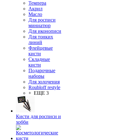
Темпера
Акрил
Масло
Для росписи
миниатюр
Для иконописи
Для тонких
линий
Флейцевые
кисти
Складные
кисти
Подарочные
наборы
Для золочения
Roubloff restyle
+ ЕЩЕ 3
Кисти для росписи и
хобби