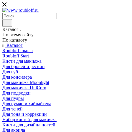
Каталог
По всему сайту
По каталогу
Каталог
Roubloff школа
Roubloff Start
Кисти для макияжа
Для бровей и ресниц
Для губ
Для консилера
Для макияжа Moonlight
Для макияжа UniCorn
Для подводки
Для пудры
Для румян и хайлайтера
Для теней
Для тона и коррекции
Набор кистей для макияжа
Кисти для дизайна ногтей
Для акрила