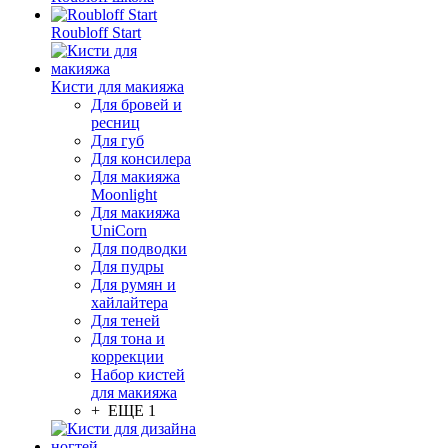
Roubloff Start
Кисти для макияжа
Для бровей и
ресниц
Для губ
Для консилера
Для макияжа
Moonlight
Для макияжа
UniCorn
Для подводки
Для пудры
Для румян и
хайлайтера
Для теней
Для тона и
коррекции
Набор кистей
для макияжа
+ ЕЩЕ 1