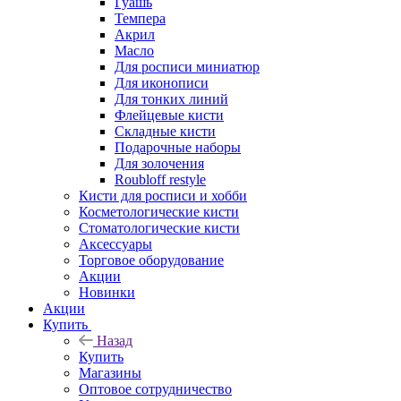
Гуашь
Темпера
Акрил
Масло
Для росписи миниатюр
Для иконописи
Для тонких линий
Флейцевые кисти
Складные кисти
Подарочные наборы
Для золочения
Roubloff restyle
Кисти для росписи и хобби
Косметологические кисти
Стоматологические кисти
Аксессуары
Торговое оборудование
Акции
Новинки
Акции
Купить
Назад
Купить
Магазины
Оптовое сотрудничество