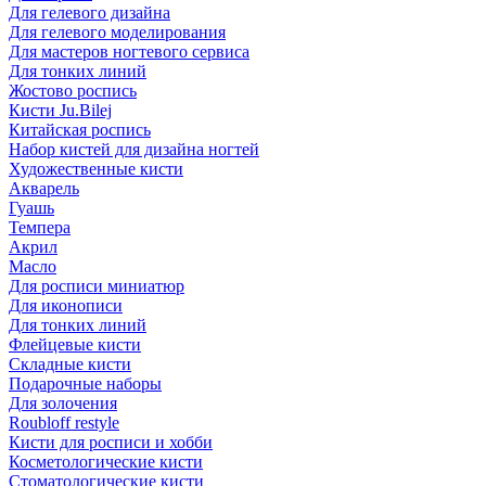
Для гелевого дизайна
Для гелевого моделирования
Для мастеров ногтевого сервиса
Для тонких линий
Жостово роспись
Кисти Ju.Bilej
Китайская роспись
Набор кистей для дизайна ногтей
Художественные кисти
Акварель
Гуашь
Темпера
Акрил
Масло
Для росписи миниатюр
Для иконописи
Для тонких линий
Флейцевые кисти
Складные кисти
Подарочные наборы
Для золочения
Roubloff restyle
Кисти для росписи и хобби
Косметологические кисти
Стоматологические кисти