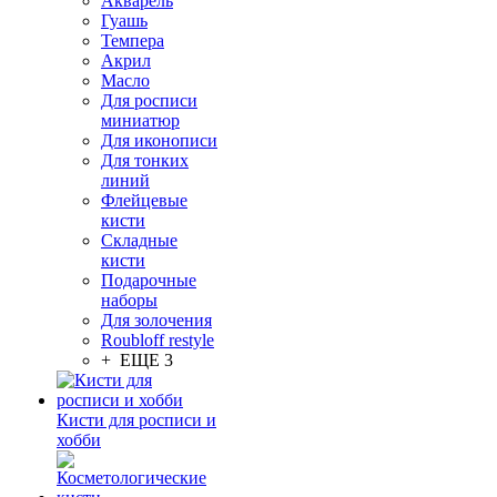
Акварель
Гуашь
Темпера
Акрил
Масло
Для росписи
миниатюр
Для иконописи
Для тонких
линий
Флейцевые
кисти
Складные
кисти
Подарочные
наборы
Для золочения
Roubloff restyle
+ ЕЩЕ 3
Кисти для росписи и
хобби