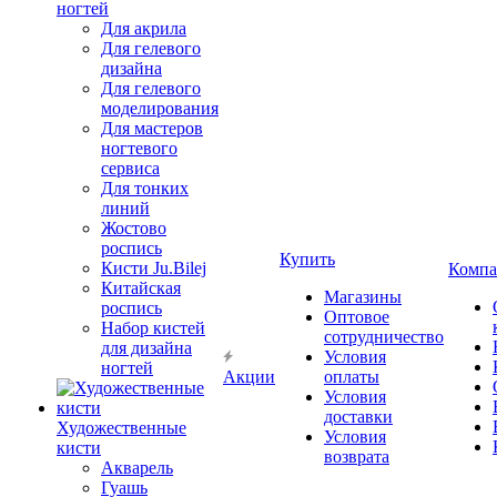
ногтей
Для акрила
Для гелевого
дизайна
Для гелевого
моделирования
Для мастеров
ногтевого
сервиса
Для тонких
линий
Жостово
роспись
Купить
Кисти Ju.Bilej
Компа
Китайская
Магазины
роспись
Оптовое
Набор кистей
сотрудничество
для дизайна
Условия
ногтей
Акции
оплаты
Условия
доставки
Художественные
Условия
кисти
возврата
Акварель
Гуашь