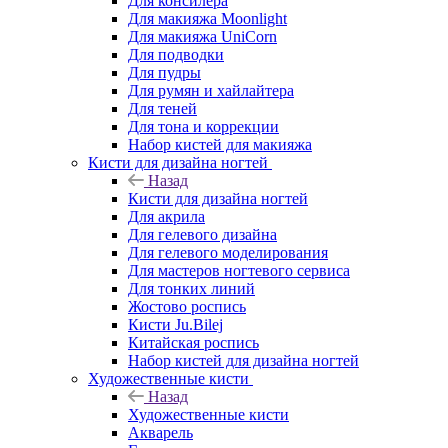
Для консилера
Для макияжа Moonlight
Для макияжа UniCorn
Для подводки
Для пудры
Для румян и хайлайтера
Для теней
Для тона и коррекции
Набор кистей для макияжа
Кисти для дизайна ногтей
Назад
Кисти для дизайна ногтей
Для акрила
Для гелевого дизайна
Для гелевого моделирования
Для мастеров ногтевого сервиса
Для тонких линий
Жостово роспись
Кисти Ju.Bilej
Китайская роспись
Набор кистей для дизайна ногтей
Художественные кисти
Назад
Художественные кисти
Акварель