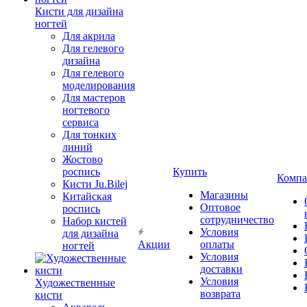
Кисти для дизайна
ногтей
Для акрила
Для гелевого
дизайна
Для гелевого
моделирования
Для мастеров
ногтевого
сервиса
Для тонких
линий
Жостово
роспись
Купить
Компа
Кисти Ju.Bilej
Магазины
Китайская
Оптовое
роспись
сотрудничество
Набор кистей
Условия
для дизайна
Акции
оплаты
ногтей
Условия
доставки
Условия
Художественные
возврата
кисти