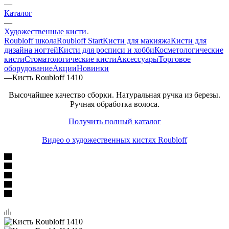
—
Каталог
—
Художественные кисти
Roubloff школа
Roubloff Start
Кисти для макияжа
Кисти для
дизайна ногтей
Кисти для росписи и хобби
Косметологические
кисти
Стоматологические кисти
Аксессуары
Торговое
оборудование
Акции
Новинки
—
Кисть Roubloff 1410
Высочайшее качество сборки. Натуральная ручка из березы.
Ручная обработка волоса.
Получить полный каталог
Видео о художественных кистях Roubloff