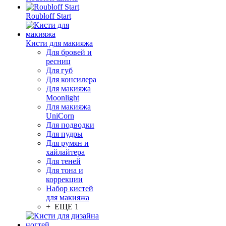
Roubloff Start
Кисти для макияжа
Для бровей и
ресниц
Для губ
Для консилера
Для макияжа
Moonlight
Для макияжа
UniCorn
Для подводки
Для пудры
Для румян и
хайлайтера
Для теней
Для тона и
коррекции
Набор кистей
для макияжа
+ ЕЩЕ 1