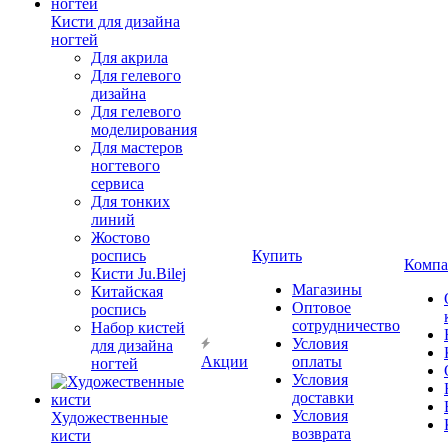
Кисти для дизайна
ногтей
Для акрила
Для гелевого
дизайна
Для гелевого
моделирования
Для мастеров
ногтевого
сервиса
Для тонких
линий
Жостово
роспись
Купить
Компа
Кисти Ju.Bilej
Магазины
Китайская
Оптовое
роспись
сотрудничество
Набор кистей
Условия
для дизайна
Акции
оплаты
ногтей
Условия
доставки
Условия
Художественные
возврата
кисти