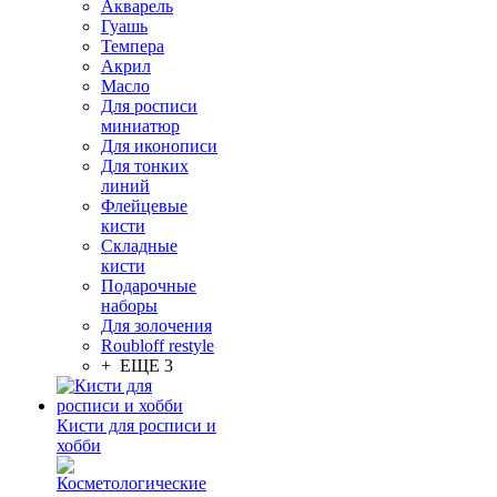
Акварель
Гуашь
Темпера
Акрил
Масло
Для росписи
миниатюр
Для иконописи
Для тонких
линий
Флейцевые
кисти
Складные
кисти
Подарочные
наборы
Для золочения
Roubloff restyle
+ ЕЩЕ 3
Кисти для росписи и
хобби