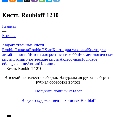
Кисть Roubloff 1210
Главная
—
Каталог
—
Художественные кисти
Roubloff школа
Roubloff Start
Кисти для макияжа
Кисти для
дизайна ногтей
Кисти для росписи и хобби
Косметологические
кисти
Стоматологические кисти
Аксессуары
Торговое
оборудование
Акции
Новинки
—
Кисть Roubloff 1210
Высочайшее качество сборки. Натуральная ручка из березы.
Ручная обработка волоса.
Получить полный каталог
Видео о художественных кистях Roubloff