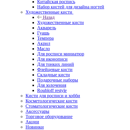
Китайская роспись
Набор кистей для дизайна ногтей
Художественные кисти
Назад
Художественные кисти
Акварель
Гуашь
Темпера
Акрил
Масло
Для росписи миниатюр
Для иконописи
Для тонких линий
Флейцевые кисти
Складные кисти
Подарочные наборы
Для золочения
Roubloff restyle
Кисти для росписи и хобби
Косметологические кисти
Стоматологические кисти
Аксессуары
Торговое оборудование
Акции
Новинки