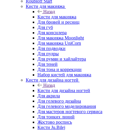
Roubloff Start
Кисти для макияжа
Назад
Кисти для макияжа
Для бровей и ресниц
Для губ
Для консилера
Для макияжа Moonlight
Для макияжа UniCorn
Для подводки
Для пудры
Для румян и хайлайтера
Для теней
Для тона и коррекции
Набор кистей для макияжа
Кисти для дизайна ногтей
Назад
Кисти для дизайна ногтей
Для акрила
Для гелевого дизайна
Для гелевого моделирования
Для мастеров ногтевого сервиса
Для тонких линий
Жостово роспись
Кисти Ju.Bilej