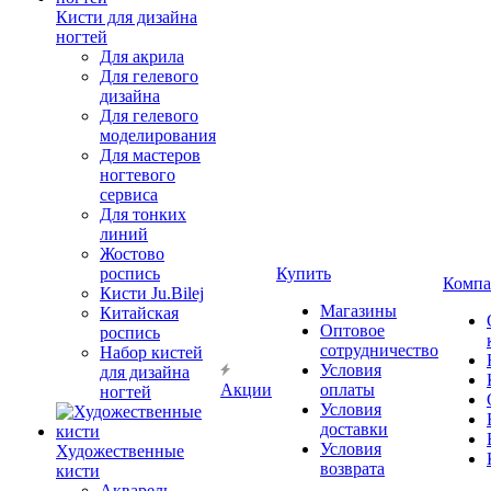
Кисти для дизайна
ногтей
Для акрила
Для гелевого
дизайна
Для гелевого
моделирования
Для мастеров
ногтевого
сервиса
Для тонких
линий
Жостово
роспись
Купить
Компа
Кисти Ju.Bilej
Магазины
Китайская
Оптовое
роспись
сотрудничество
Набор кистей
Условия
для дизайна
Акции
оплаты
ногтей
Условия
доставки
Условия
Художественные
возврата
кисти
Акварель