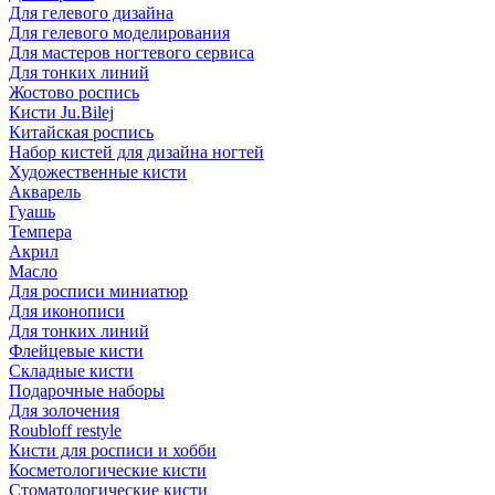
Для гелевого дизайна
Для гелевого моделирования
Для мастеров ногтевого сервиса
Для тонких линий
Жостово роспись
Кисти Ju.Bilej
Китайская роспись
Набор кистей для дизайна ногтей
Художественные кисти
Акварель
Гуашь
Темпера
Акрил
Масло
Для росписи миниатюр
Для иконописи
Для тонких линий
Флейцевые кисти
Складные кисти
Подарочные наборы
Для золочения
Roubloff restyle
Кисти для росписи и хобби
Косметологические кисти
Стоматологические кисти