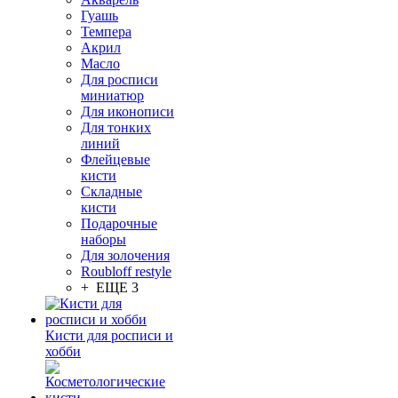
Гуашь
Темпера
Акрил
Масло
Для росписи
миниатюр
Для иконописи
Для тонких
линий
Флейцевые
кисти
Складные
кисти
Подарочные
наборы
Для золочения
Roubloff restyle
+ ЕЩЕ 3
Кисти для росписи и
хобби