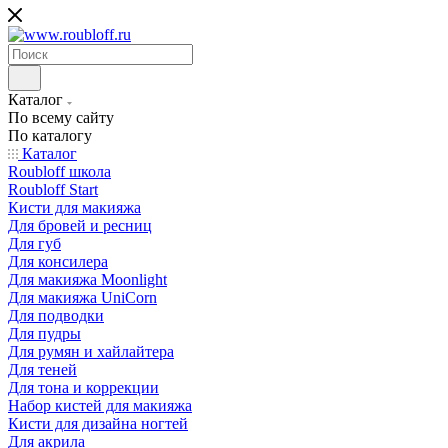
Каталог
По всему сайту
По каталогу
Каталог
Roubloff школа
Roubloff Start
Кисти для макияжа
Для бровей и ресниц
Для губ
Для консилера
Для макияжа Moonlight
Для макияжа UniCorn
Для подводки
Для пудры
Для румян и хайлайтера
Для теней
Для тона и коррекции
Набор кистей для макияжа
Кисти для дизайна ногтей
Для акрила