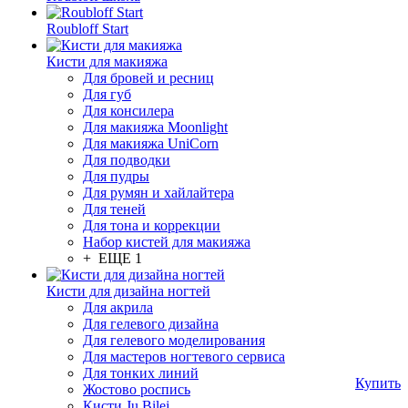
Roubloff Start
Кисти для макияжа
Для бровей и ресниц
Для губ
Для консилера
Для макияжа Moonlight
Для макияжа UniCorn
Для подводки
Для пудры
Для румян и хайлайтера
Для теней
Для тона и коррекции
Набор кистей для макияжа
+ ЕЩЕ 1
Кисти для дизайна ногтей
Для акрила
Для гелевого дизайна
Для гелевого моделирования
Для мастеров ногтевого сервиса
Для тонких линий
Купить
Жостово роспись
Кисти Ju.Bilej