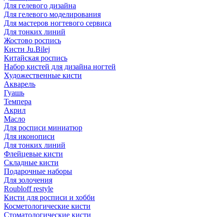
Для гелевого дизайна
Для гелевого моделирования
Для мастеров ногтевого сервиса
Для тонких линий
Жостово роспись
Кисти Ju.Bilej
Китайская роспись
Набор кистей для дизайна ногтей
Художественные кисти
Акварель
Гуашь
Темпера
Акрил
Масло
Для росписи миниатюр
Для иконописи
Для тонких линий
Флейцевые кисти
Складные кисти
Подарочные наборы
Для золочения
Roubloff restyle
Кисти для росписи и хобби
Косметологические кисти
Стоматологические кисти