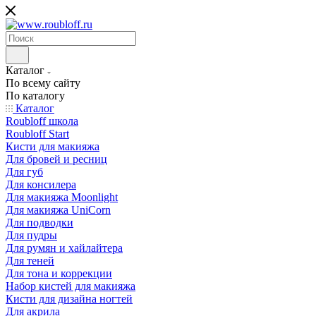
Каталог
По всему сайту
По каталогу
Каталог
Roubloff школа
Roubloff Start
Кисти для макияжа
Для бровей и ресниц
Для губ
Для консилера
Для макияжа Moonlight
Для макияжа UniCorn
Для подводки
Для пудры
Для румян и хайлайтера
Для теней
Для тона и коррекции
Набор кистей для макияжа
Кисти для дизайна ногтей
Для акрила