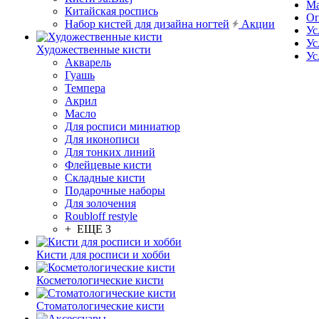
Ма
Китайская роспись
Оп
Набор кистей для дизайна ногтей
Акции
Ус
Ус
Художественные кисти
Ус
Акварель
Гуашь
Темпера
Акрил
Масло
Для росписи миниатюр
Для иконописи
Для тонких линий
Флейцевые кисти
Складные кисти
Подарочные наборы
Для золочения
Roubloff restyle
+ ЕЩЕ 3
Кисти для росписи и хобби
Косметологические кисти
Стоматологические кисти