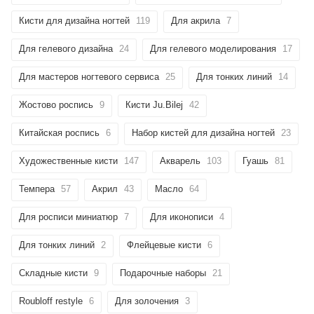
Кисти для дизайна ногтей
119
Для акрила
7
Для гелевого дизайна
24
Для гелевого моделирования
17
Для мастеров ногтевого сервиса
25
Для тонких линий
14
Жостово роспись
9
Кисти Ju.Bilej
42
Китайская роспись
6
Набор кистей для дизайна ногтей
23
Художественные кисти
147
Акварель
103
Гуашь
81
Темпера
57
Акрил
43
Масло
64
Для росписи миниатюр
7
Для иконописи
4
Для тонких линий
2
Флейцевые кисти
6
Складные кисти
9
Подарочные наборы
21
Roubloff restyle
6
Для золочения
3