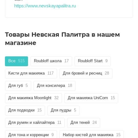
https://www.nevskayapalitra.ru
Товары Невская Палитра в нашем
магазине
Все
515
Roubloff школа
17
Roubloff Start
9
Кисти для макияжа
117
Для бровей и ресниц
28
Для губ
5
Для консилера
18
Для макияжа Moonlight
32
Для макияжа UniCorn
15
Для подводки
15
Для пудры
5
Для румян и хайлайтера
11
Для теней
24
Для тона и коррекции
9
Набор кистей для макияжа
15