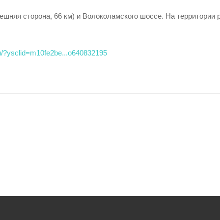
ешняя сторона, 66 км) и Волоколамского шоссе. На территории
.ru/?ysclid=m10fe2be...o640832195