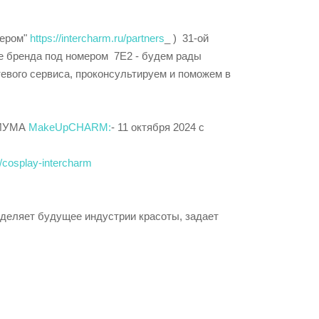
нером"
https://intercharm.ru/partners
_ ) 31-ой
 бренда под номером 7E2 - будем рады
тевого сервиса, проконсультируем и поможем в
ОДИУМА
MakeUpCHARM:
- 11 октября 2024 с
u/cosplay-intercharm
еделяет будущее индустрии красоты, задает