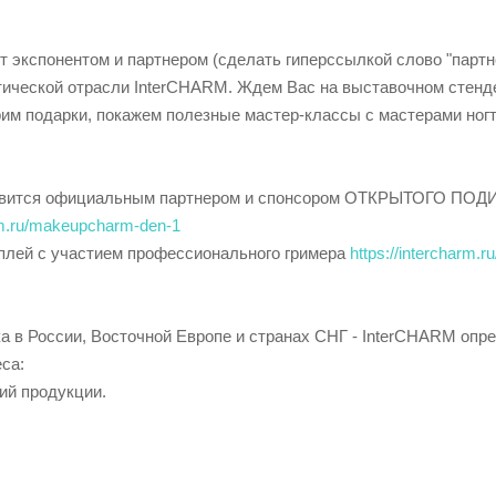
пит экспонентом и партнером (сделать гиперссылкой слово "парт
ческой отрасли InterCHARM. Ждем Вас на выставочном стенде
рим подарки, покажем полезные мастер-классы с мастерами ног
становится официальным партнером и спонсором ОТКРЫТОГО П
arm.ru/makeupcharm-den-1
сплей с участием профессионального гримера
https://intercharm.r
а в России, Восточной Европе и странах СНГ - InterCHARM опр
са:
ий продукции.