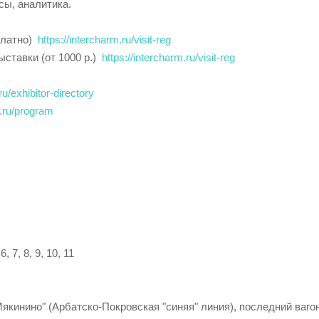
сы, аналитика.
платно)
https://intercharm.ru/visit-reg
ставки (от 1000 р.)
https://intercharm.ru/visit-reg
ru/exhibitor-directory
m.ru/program
7, 8, 9, 10, 11
якинино" (Арбатско-Покровская "синяя" линия), последний ваго