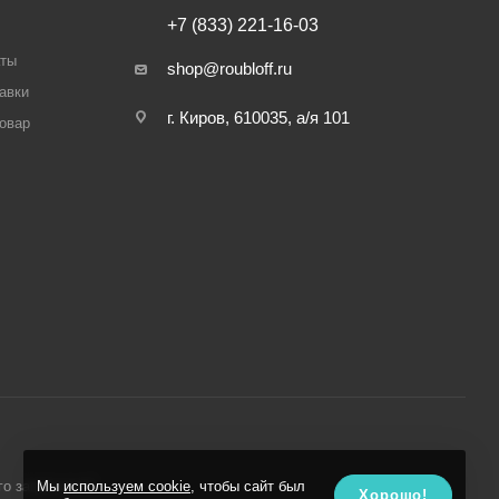
+7 (833) 221-16-03
аты
shop@roubloff.ru
авки
г. Киров, 610035, а/я 101
товар
Мы
используем cookie
, чтобы сайт был
го запрещено!
Хорошо!