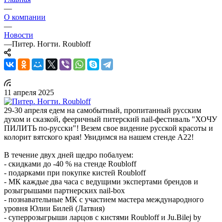
—
О компании
—
Новости
—
Питер. Ногти. Roubloff
11 апреля 2025
29-30 апреля едем на самобытный, пропитанный русским
духом и сказкой, фееричный питерский nail-фестиваль "ХОЧУ
ПИЛИТЬ по-русски"! Везем свое видение русской красоты и
колорит вятского края! Увидимся на нашем стенде А22!
В течение двух дней щедро побалуем:
- скидками до -40 % на стенде Roubloff
- подарками при покупке кистей Roubloff
- МК каждые два часа с ведущими экспертами брендов и
розыгрышами партнерских nail-box
- познавательные МК с участием мастера международного
уровня Юлии Билей (Латвия)
- суперрозыгрыши ларцов с кистями Roubloff и Ju.Bilej by