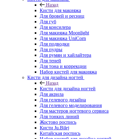
Назад
Кисти для макияжа
Для бровей и ресниц
Для губ
Для консилера
Для макияжа Moonlight
Для макияжа UniCorn
Для подводки
Для пудры
Для румян и хайлайтера
Для теней
Для тона и коррекции
Набор кистей для макияжа
Кисти для дизайна ногтей
Назад
Кисти для дизайна ногтей
Для акрила
Для гелевого дизайна
Для гелевого моделирования
Для мастеров ногтевого сервиса
Для тонких линий
Жостово роспись
Кисти Ju.Bilej
Китайская роспись
Набор кистей для дизайна ногтей