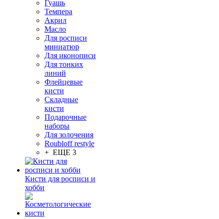
Гуашь
Темпера
Акрил
Масло
Для росписи
миниатюр
Для иконописи
Для тонких
линий
Флейцевые
кисти
Складные
кисти
Подарочные
наборы
Для золочения
Roubloff restyle
+ ЕЩЕ 3
Кисти для росписи и
хобби