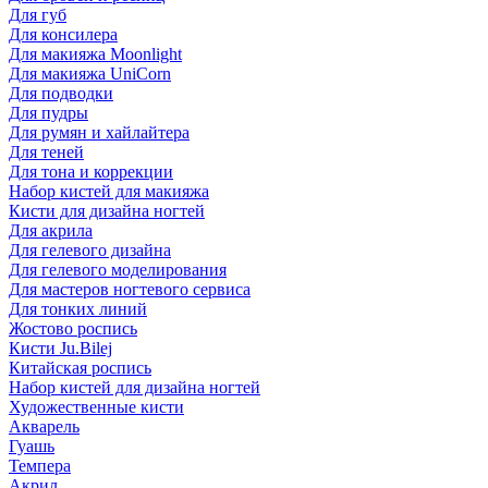
Для губ
Для консилера
Для макияжа Moonlight
Для макияжа UniCorn
Для подводки
Для пудры
Для румян и хайлайтера
Для теней
Для тона и коррекции
Набор кистей для макияжа
Кисти для дизайна ногтей
Для акрила
Для гелевого дизайна
Для гелевого моделирования
Для мастеров ногтевого сервиса
Для тонких линий
Жостово роспись
Кисти Ju.Bilej
Китайская роспись
Набор кистей для дизайна ногтей
Художественные кисти
Акварель
Гуашь
Темпера
Акрил