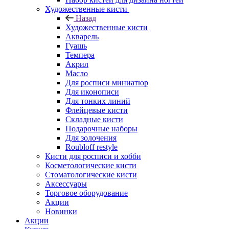
Художественные кисти
Назад
Художественные кисти
Акварель
Гуашь
Темпера
Акрил
Масло
Для росписи миниатюр
Для иконописи
Для тонких линий
Флейцевые кисти
Складные кисти
Подарочные наборы
Для золочения
Roubloff restyle
Кисти для росписи и хобби
Косметологические кисти
Стоматологические кисти
Аксессуары
Торговое оборудование
Акции
Новинки
Акции