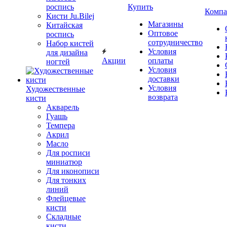
роспись
Купить
Компа
Кисти Ju.Bilej
Магазины
Китайская
Оптовое
роспись
сотрудничество
Набор кистей
Условия
для дизайна
Акции
оплаты
ногтей
Условия
доставки
Условия
Художественные
возврата
кисти
Акварель
Гуашь
Темпера
Акрил
Масло
Для росписи
миниатюр
Для иконописи
Для тонких
линий
Флейцевые
кисти
Складные
кисти