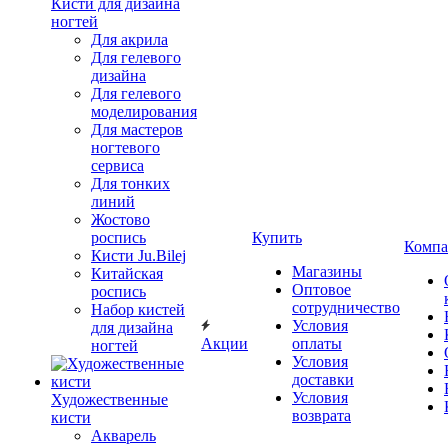
Кисти для дизайна
ногтей
Для акрила
Для гелевого
дизайна
Для гелевого
моделирования
Для мастеров
ногтевого
сервиса
Для тонких
линий
Жостово
роспись
Купить
Компа
Кисти Ju.Bilej
Магазины
Китайская
Оптовое
роспись
сотрудничество
Набор кистей
Условия
для дизайна
Акции
оплаты
ногтей
Условия
доставки
Условия
Художественные
возврата
кисти
Акварель