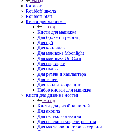
Назад
Каталог
Roubloff школа
Roubloff Start
Кисти для макияжа
Назад
Кисти для макияжа
Для бровей и ресниц
Для губ
Для консилера
Для макияжа Moonlight
Для макияжа UniCorn
Для подводки
Для пудры
Для румян и хайлайтера
Для теней
Для тона и коррекции
Набор кистей для макияжа
Кисти для дизайна ногтей
Назад
Кисти для дизайна ногтей
Для акрила
Для гелевого дизайна
Для гелевого моделирования
Для мастеров ногтевого сервиса