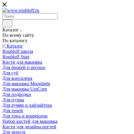
Каталог
По всему сайту
По каталогу
Каталог
Roubloff школа
Roubloff Start
Кисти для макияжа
Для бровей и ресниц
Для губ
Для консилера
Для макияжа Moonlight
Для макияжа UniCorn
Для подводки
Для пудры
Для румян и хайлайтера
Для теней
Для тона и коррекции
Набор кистей для макияжа
Кисти для дизайна ногтей
Для акрила