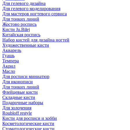
Для гелевого дизайна
Для гелевого моделирования
Для мастеров ногтевого сервиса
Для тонких линий
Жостово роспись
Кисти Ju.Bilej
Китайская роспись
Набор кистей для дизайна ногтей
Художественные кисти
Акварель
Гуашь
Темпера
Акрил
Масло
Для росписи миниатюр
Для иконописи
Для тонких линий
Флейцевые кисти
Складные кисти
Подарочные наборы
Для золочения
Roubloff restyle
Кисти для росписи и хобби
Косметологические кисти
Стоматологические кисти