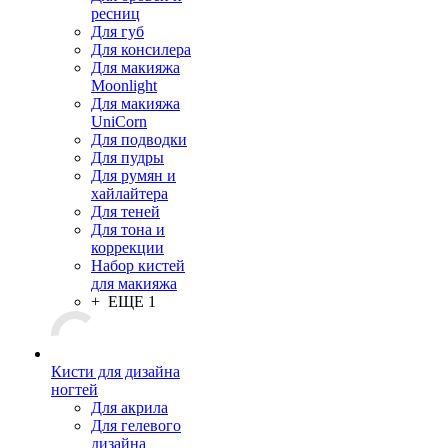
ресниц
Для губ
Для консилера
Для макияжа
Moonlight
Для макияжа
UniCorn
Для подводки
Для пудры
Для румян и
хайлайтера
Для теней
Для тона и
коррекции
Набор кистей
для макияжа
+ ЕЩЕ 1
Кисти для дизайна
ногтей
Для акрила
Для гелевого
дизайна