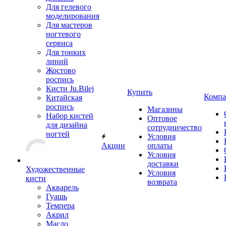
Для гелевого
моделирования
Для мастеров
ногтевого
сервиса
Для тонких
линий
Жостово
роспись
Кисти Ju.Bilej
Купить
Компа
Китайская
роспись
Магазины
Набор кистей
Оптовое
для дизайна
сотрудничество
ногтей
Условия
Акции
оплаты
Условия
доставки
Художественные
Условия
кисти
возврата
Акварель
Гуашь
Темпера
Акрил
Масло