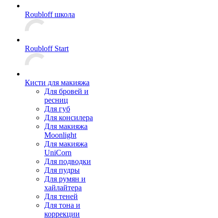
Roubloff школа
Roubloff Start
Кисти для макияжа
Для бровей и
ресниц
Для губ
Для консилера
Для макияжа
Moonlight
Для макияжа
UniCorn
Для подводки
Для пудры
Для румян и
хайлайтера
Для теней
Для тона и
коррекции