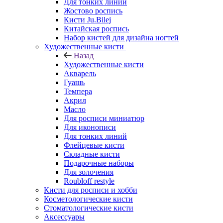
Для тонких линий
Жостово роспись
Кисти Ju.Bilej
Китайская роспись
Набор кистей для дизайна ногтей
Художественные кисти
Назад
Художественные кисти
Акварель
Гуашь
Темпера
Акрил
Масло
Для росписи миниатюр
Для иконописи
Для тонких линий
Флейцевые кисти
Складные кисти
Подарочные наборы
Для золочения
Roubloff restyle
Кисти для росписи и хобби
Косметологические кисти
Стоматологические кисти
Аксессуары