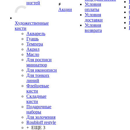
ногтей
Условия
Акции
оплаты
Условия
доставки
Художественные
Условия
кисти
возврата
Акварель
Гуашь
Темпера
Акрил
Масло
Для росписи
миниатюр
Для иконописи
Для тонких
линий
Флейцевые
кисти
Складные
кисти
Подарочные
наборы
Для золочения
Roubloff restyle
+ ЕЩЕ 3