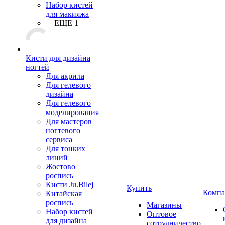
Набор кистей
для макияжа
+ ЕЩЕ 1
Кисти для дизайна
ногтей
Для акрила
Для гелевого
дизайна
Для гелевого
моделирования
Для мастеров
ногтевого
сервиса
Для тонких
линий
Жостово
роспись
Кисти Ju.Bilej
Купить
Компа
Китайская
роспись
Магазины
Набор кистей
Оптовое
для дизайна
сотрудничество