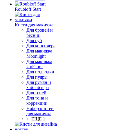
Roubloff Start
Кисти для макияжа
Для бровей и
ресниц
Для губ
Для консилера
Для макияжа
Moonlight
Для макияжа
UniCorn
Для подводки
Для пудры
Для румян и
хайлайтера
Для теней
Для тона и
коррекции
Набор кистей
для макияжа
+ ЕЩЕ 1