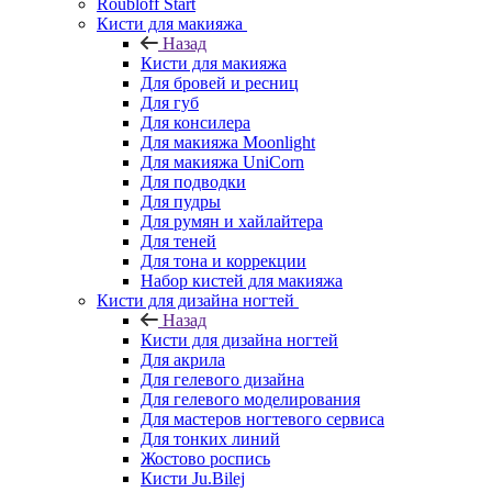
Roubloff Start
Кисти для макияжа
Назад
Кисти для макияжа
Для бровей и ресниц
Для губ
Для консилера
Для макияжа Moonlight
Для макияжа UniCorn
Для подводки
Для пудры
Для румян и хайлайтера
Для теней
Для тона и коррекции
Набор кистей для макияжа
Кисти для дизайна ногтей
Назад
Кисти для дизайна ногтей
Для акрила
Для гелевого дизайна
Для гелевого моделирования
Для мастеров ногтевого сервиса
Для тонких линий
Жостово роспись
Кисти Ju.Bilej