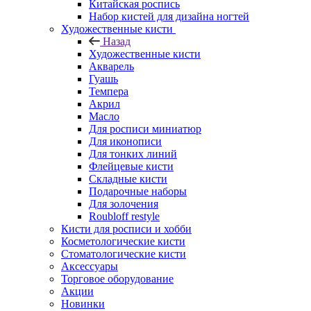
Китайская роспись
Набор кистей для дизайна ногтей
Художественные кисти
Назад
Художественные кисти
Акварель
Гуашь
Темпера
Акрил
Масло
Для росписи миниатюр
Для иконописи
Для тонких линий
Флейцевые кисти
Складные кисти
Подарочные наборы
Для золочения
Roubloff restyle
Кисти для росписи и хобби
Косметологические кисти
Стоматологические кисти
Аксессуары
Торговое оборудование
Акции
Новинки