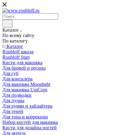
Каталог
По всему сайту
По каталогу
Каталог
Roubloff школа
Roubloff Start
Кисти для макияжа
Для бровей и ресниц
Для губ
Для консилера
Для макияжа Moonlight
Для макияжа UniCorn
Для подводки
Для пудры
Для румян и хайлайтера
Для теней
Для тона и коррекции
Набор кистей для макияжа
Кисти для дизайна ногтей
Для акрила