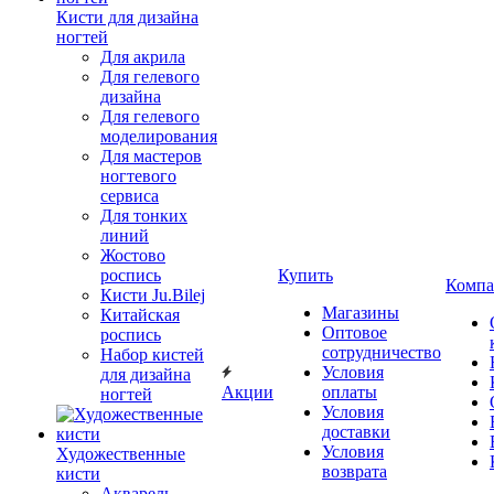
Кисти для дизайна
ногтей
Для акрила
Для гелевого
дизайна
Для гелевого
моделирования
Для мастеров
ногтевого
сервиса
Для тонких
линий
Жостово
роспись
Купить
Компа
Кисти Ju.Bilej
Магазины
Китайская
Оптовое
роспись
сотрудничество
Набор кистей
Условия
для дизайна
Акции
оплаты
ногтей
Условия
доставки
Условия
Художественные
возврата
кисти
Акварель