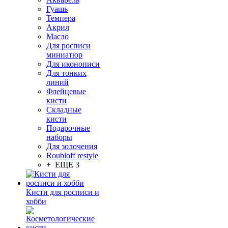
Гуашь
Темпера
Акрил
Масло
Для росписи
миниатюр
Для иконописи
Для тонких
линий
Флейцевые
кисти
Складные
кисти
Подарочные
наборы
Для золочения
Roubloff restyle
+ ЕЩЕ 3
Кисти для росписи и
хобби