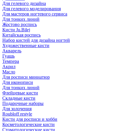
Для гелевого дизайна
Для гелевого моделирования
Для мастеров ногтевого сервиса
Для тонких линий
Жостово роспись
Кисти Ju.Bilej
Китайская роспись
Набор кистей для дизайна ногтей
Художественные кисти
Акварель
Гуашь
Темпера
Акрил
Масло
Для росписи миниатюр
Для иконописи
Для тонких линий
Флейцевые кисти
Складные кисти
Подарочные наборы
Для золочения
Roubloff restyle
Кисти для росписи и хобби
Косметологические кисти
Стоматологические кисти