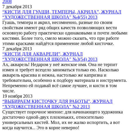
2008
7 декабря 2013
“КИСТИ ДЛЯ ГУАШИ, ТЕМПЕРЫ, АКРИЛА”, ЖУРНАЛ
“ХУДОЖЕСТВЕННАЯ ШКОЛА" №4(55) 2013
Гуашь, темпера и акрил, несомненно, разные по своим
свойствам имеют ряд общих качеств позволяющих вести
основную работу практически одинаковыми и почти любыми
кистями. Более того, смело можно сказать, что при работе
этими красками найдётся применение любой кисточке.
7 декабря 2013
“КИСТИ ДЛЯ АКВАРЕЛИ”, ЖУРНАЛ
“ХУДОЖЕСТВЕННАЯ ШКОЛА" №3(54) 2013
Ах, акварель! Недаром у неё женское имя. Она не терпит
измен и требует всецело заниматься только ею. Насколько
акварель красива и нежна, настолько же капризна и
требовательна, особенно к подбору материала и инструмента.
Непременно ей подавай всё самое лучшее, и кисти в том
числе.
19 ноября 2013
“ВЫБИРАЕМ КИСТОЧКУ ДЛЯ РАБОТЫ”, ЖУРНАЛ
“ХУДОЖЕСТВЕННАЯ ШКОЛА" №2 2013
Существует порочное мнение: для начинающего художника
достаточно одной-двух плохоньких, относительно
универсальных кистей. Мол, их не жалко испортить, а вот
когда научится... Это в корне неверно!