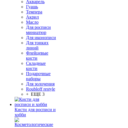
Акварель
Гуашь
Темпера
Акрил
Масло
Для росписи
миниатюр
Для иконописи
Для тонких
линий
Флейцевые
кисти
Складные
кисти
Подарочные
наборы
Для золочения
Roubloff restyle
+ ЕЩЕ 3
Кисти для росписи и
хобби