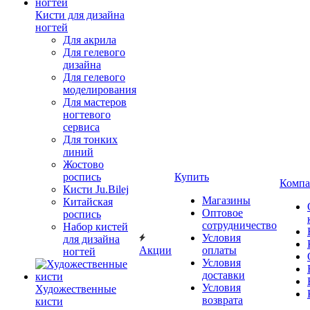
Кисти для дизайна
ногтей
Для акрила
Для гелевого
дизайна
Для гелевого
моделирования
Для мастеров
ногтевого
сервиса
Для тонких
линий
Жостово
роспись
Купить
Компа
Кисти Ju.Bilej
Магазины
Китайская
Оптовое
роспись
сотрудничество
Набор кистей
Условия
для дизайна
Акции
оплаты
ногтей
Условия
доставки
Условия
Художественные
возврата
кисти