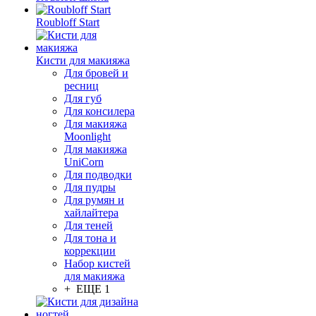
Roubloff Start
Кисти для макияжа
Для бровей и
ресниц
Для губ
Для консилера
Для макияжа
Moonlight
Для макияжа
UniCorn
Для подводки
Для пудры
Для румян и
хайлайтера
Для теней
Для тона и
коррекции
Набор кистей
для макияжа
+ ЕЩЕ 1