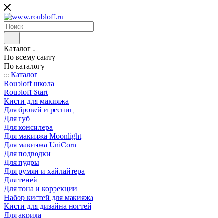
Каталог
По всему сайту
По каталогу
Каталог
Roubloff школа
Roubloff Start
Кисти для макияжа
Для бровей и ресниц
Для губ
Для консилера
Для макияжа Moonlight
Для макияжа UniCorn
Для подводки
Для пудры
Для румян и хайлайтера
Для теней
Для тона и коррекции
Набор кистей для макияжа
Кисти для дизайна ногтей
Для акрила