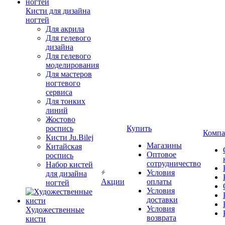
Кисти для дизайна
ногтей
Для акрила
Для гелевого
дизайна
Для гелевого
моделирования
Для мастеров
ногтевого
сервиса
Для тонких
линий
Жостово
роспись
Купить
Компа
Кисти Ju.Bilej
Магазины
Китайская
Оптовое
роспись
сотрудничество
Набор кистей
Условия
для дизайна
Акции
оплаты
ногтей
Условия
доставки
Условия
Художественные
возврата
кисти