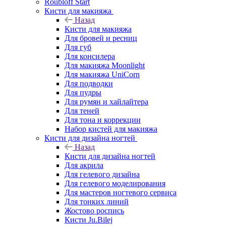
Roubloff Start
Кисти для макияжа
Назад
Кисти для макияжа
Для бровей и ресниц
Для губ
Для консилера
Для макияжа Moonlight
Для макияжа UniCorn
Для подводки
Для пудры
Для румян и хайлайтера
Для теней
Для тона и коррекции
Набор кистей для макияжа
Кисти для дизайна ногтей
Назад
Кисти для дизайна ногтей
Для акрила
Для гелевого дизайна
Для гелевого моделирования
Для мастеров ногтевого сервиса
Для тонких линий
Жостово роспись
Кисти Ju.Bilej