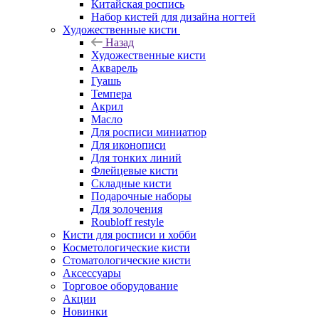
Китайская роспись
Набор кистей для дизайна ногтей
Художественные кисти
Назад
Художественные кисти
Акварель
Гуашь
Темпера
Акрил
Масло
Для росписи миниатюр
Для иконописи
Для тонких линий
Флейцевые кисти
Складные кисти
Подарочные наборы
Для золочения
Roubloff restyle
Кисти для росписи и хобби
Косметологические кисти
Стоматологические кисти
Аксессуары
Торговое оборудование
Акции
Новинки