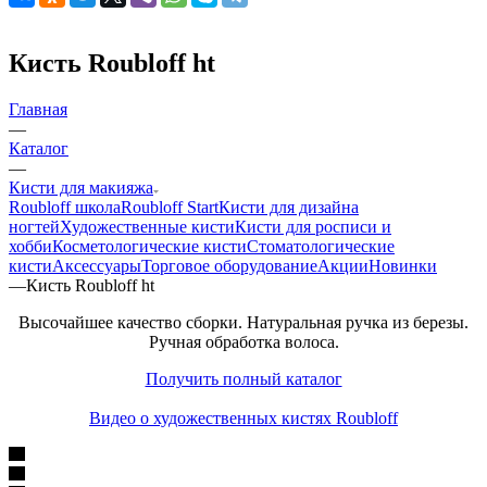
Кисть Roubloff ht
Главная
—
Каталог
—
Кисти для макияжа
Roubloff школа
Roubloff Start
Кисти для дизайна
ногтей
Художественные кисти
Кисти для росписи и
хобби
Косметологические кисти
Стоматологические
кисти
Аксессуары
Торговое оборудование
Акции
Новинки
—
Кисть Roubloff ht
Высочайшее качество сборки. Натуральная ручка из березы.
Ручная обработка волоса.
Получить полный каталог
Видео о художественных кистях Roubloff