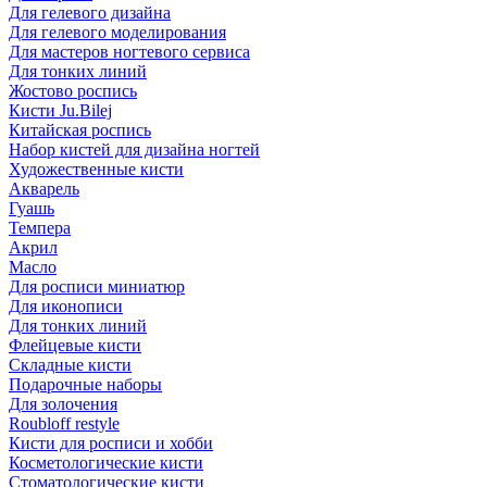
Для гелевого дизайна
Для гелевого моделирования
Для мастеров ногтевого сервиса
Для тонких линий
Жостово роспись
Кисти Ju.Bilej
Китайская роспись
Набор кистей для дизайна ногтей
Художественные кисти
Акварель
Гуашь
Темпера
Акрил
Масло
Для росписи миниатюр
Для иконописи
Для тонких линий
Флейцевые кисти
Складные кисти
Подарочные наборы
Для золочения
Roubloff restyle
Кисти для росписи и хобби
Косметологические кисти
Стоматологические кисти