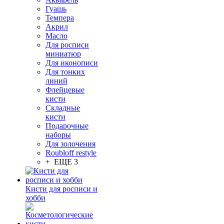
Гуашь
Темпера
Акрил
Масло
Для росписи
миниатюр
Для иконописи
Для тонких
линий
Флейцевые
кисти
Складные
кисти
Подарочные
наборы
Для золочения
Roubloff restyle
+ ЕЩЕ 3
Кисти для росписи и
хобби