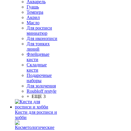
Акварель
Гуашь
Темпера
Акрил
Масло
Для росписи
миниатюр
Для иконописи
Для тонких
линий
Флейцевые
кисти
Складные
кисти
Подарочные
наборы
Для золочения
Roubloff restyle
+ ЕЩЕ 3
Кисти для росписи и
хобби