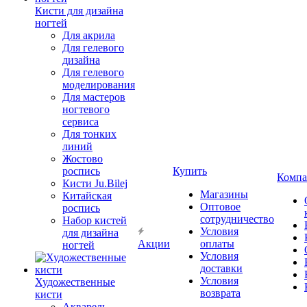
Кисти для дизайна
ногтей
Для акрила
Для гелевого
дизайна
Для гелевого
моделирования
Для мастеров
ногтевого
сервиса
Для тонких
линий
Жостово
роспись
Купить
Компа
Кисти Ju.Bilej
Магазины
Китайская
Оптовое
роспись
сотрудничество
Набор кистей
Условия
для дизайна
Акции
оплаты
ногтей
Условия
доставки
Условия
Художественные
возврата
кисти
Акварель