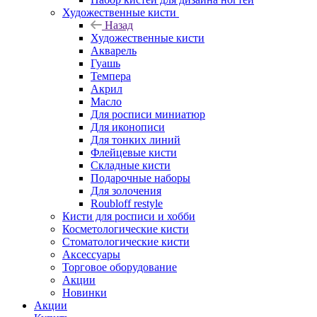
Художественные кисти
Назад
Художественные кисти
Акварель
Гуашь
Темпера
Акрил
Масло
Для росписи миниатюр
Для иконописи
Для тонких линий
Флейцевые кисти
Складные кисти
Подарочные наборы
Для золочения
Roubloff restyle
Кисти для росписи и хобби
Косметологические кисти
Стоматологические кисти
Аксессуары
Торговое оборудование
Акции
Новинки
Акции