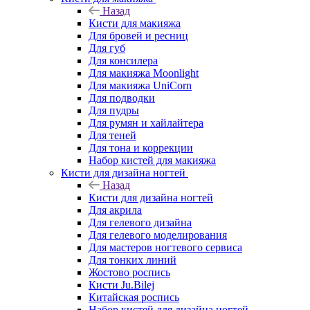
Назад
Кисти для макияжа
Для бровей и ресниц
Для губ
Для консилера
Для макияжа Moonlight
Для макияжа UniCorn
Для подводки
Для пудры
Для румян и хайлайтера
Для теней
Для тона и коррекции
Набор кистей для макияжа
Кисти для дизайна ногтей
Назад
Кисти для дизайна ногтей
Для акрила
Для гелевого дизайна
Для гелевого моделирования
Для мастеров ногтевого сервиса
Для тонких линий
Жостово роспись
Кисти Ju.Bilej
Китайская роспись
Набор кистей для дизайна ногтей