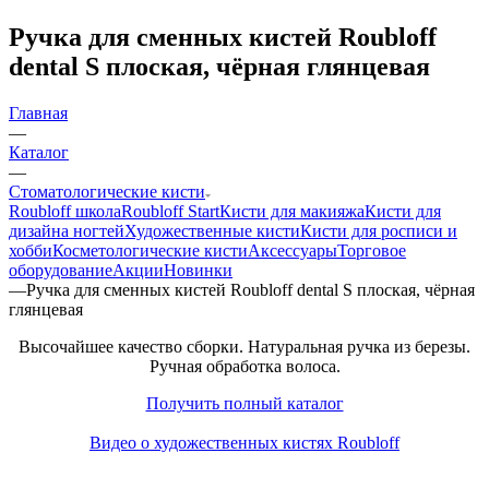
Ручка для сменных кистей Roubloff
dental S плоская, чёрная глянцевая
Главная
—
Каталог
—
Стоматологические кисти
Roubloff школа
Roubloff Start
Кисти для макияжа
Кисти для
дизайна ногтей
Художественные кисти
Кисти для росписи и
хобби
Косметологические кисти
Аксессуары
Торговое
оборудование
Акции
Новинки
—
Ручка для сменных кистей Roubloff dental S плоская, чёрная
глянцевая
Высочайшее качество сборки. Натуральная ручка из березы.
Ручная обработка волоса.
Получить полный каталог
Видео о художественных кистях Roubloff