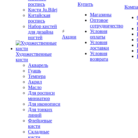
роспись
Купить
Компа
Кисти Ju.Bilej
Магазины
Китайская
Оптовое
роспись
сотрудничество
Набор кистей
Условия
для дизайна
Акции
оплаты
ногтей
Условия
доставки
Условия
Художественные
возврата
кисти
Акварель
Гуашь
Темпера
Акрил
Масло
Для росписи
миниатюр
Для иконописи
Для тонких
линий
Флейцевые
кисти
Складные
кисти