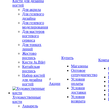
Кисти для дизайна
ногтей
Для акрила
Для гелевого
дизайна
Для гелевого
моделирования
Для мастеров
ногтевого
сервиса
Для тонких
линий
Жостово
роспись
Купить
Компа
Кисти Ju.Bilej
Магазины
Китайская
Оптовое
роспись
сотрудничество
Набор кистей
Условия
для дизайна
Акции
оплаты
ногтей
Условия
доставки
Условия
Художественные
возврата
кисти
Акварель