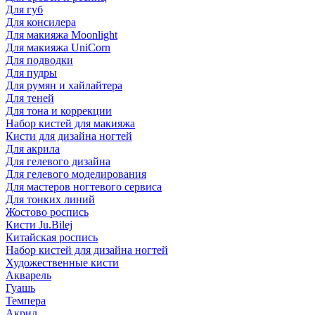
Для губ
Для консилера
Для макияжа Moonlight
Для макияжа UniCorn
Для подводки
Для пудры
Для румян и хайлайтера
Для теней
Для тона и коррекции
Набор кистей для макияжа
Кисти для дизайна ногтей
Для акрила
Для гелевого дизайна
Для гелевого моделирования
Для мастеров ногтевого сервиса
Для тонких линий
Жостово роспись
Кисти Ju.Bilej
Китайская роспись
Набор кистей для дизайна ногтей
Художественные кисти
Акварель
Гуашь
Темпера
Акрил