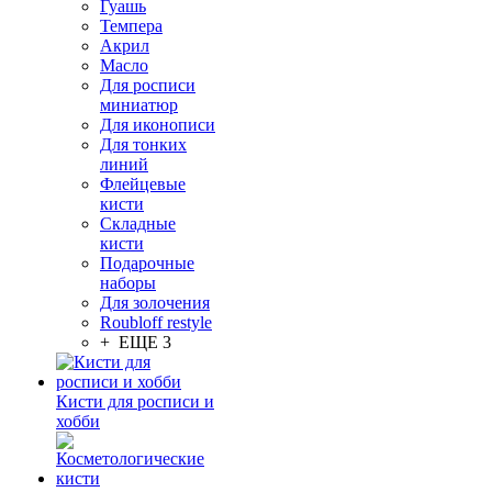
Гуашь
Темпера
Акрил
Масло
Для росписи
миниатюр
Для иконописи
Для тонких
линий
Флейцевые
кисти
Складные
кисти
Подарочные
наборы
Для золочения
Roubloff restyle
+ ЕЩЕ 3
Кисти для росписи и
хобби