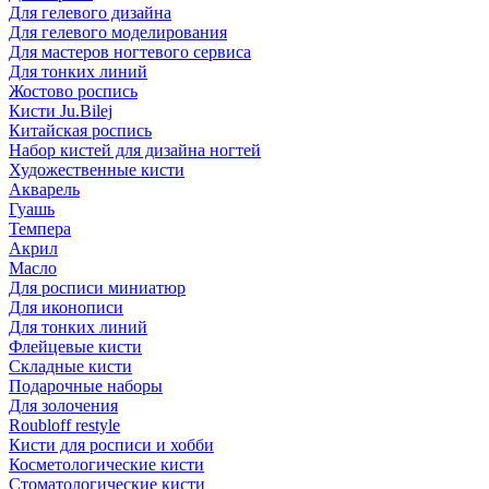
Для гелевого дизайна
Для гелевого моделирования
Для мастеров ногтевого сервиса
Для тонких линий
Жостово роспись
Кисти Ju.Bilej
Китайская роспись
Набор кистей для дизайна ногтей
Художественные кисти
Акварель
Гуашь
Темпера
Акрил
Масло
Для росписи миниатюр
Для иконописи
Для тонких линий
Флейцевые кисти
Складные кисти
Подарочные наборы
Для золочения
Roubloff restyle
Кисти для росписи и хобби
Косметологические кисти
Стоматологические кисти