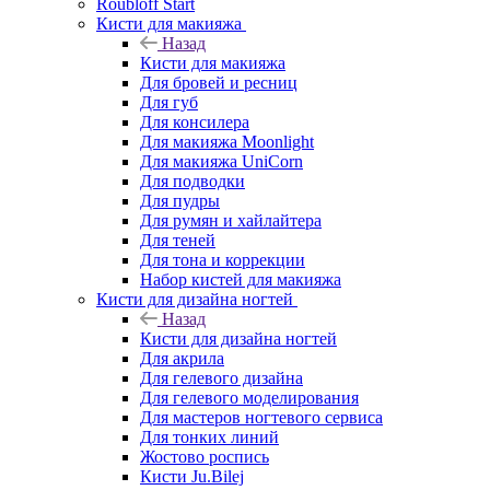
Roubloff Start
Кисти для макияжа
Назад
Кисти для макияжа
Для бровей и ресниц
Для губ
Для консилера
Для макияжа Moonlight
Для макияжа UniCorn
Для подводки
Для пудры
Для румян и хайлайтера
Для теней
Для тона и коррекции
Набор кистей для макияжа
Кисти для дизайна ногтей
Назад
Кисти для дизайна ногтей
Для акрила
Для гелевого дизайна
Для гелевого моделирования
Для мастеров ногтевого сервиса
Для тонких линий
Жостово роспись
Кисти Ju.Bilej