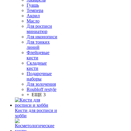
Гуашь
Темпера
Акрил
Масло
Для росписи
миниатюр
Для иконописи
Для тонких
линий
Флейцевые
кисти
Складные
кисти
Подарочные
наборы
Для золочения
Roubloff restyle
+ ЕЩЕ 3
Кисти для росписи и
хобби