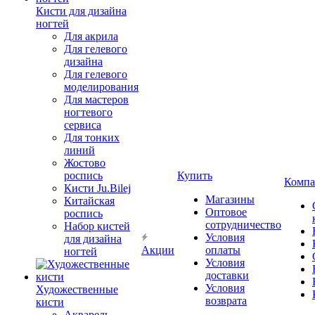
Кисти для дизайна
ногтей
Для акрила
Для гелевого
дизайна
Для гелевого
моделирования
Для мастеров
ногтевого
сервиса
Для тонких
линий
Жостово
роспись
Купить
Компа
Кисти Ju.Bilej
Магазины
Китайская
Оптовое
роспись
сотрудничество
Набор кистей
Условия
для дизайна
Акции
оплаты
ногтей
Условия
доставки
Условия
Художественные
возврата
кисти
Акварель