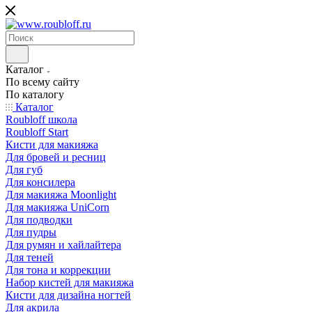
Каталог
По всему сайту
По каталогу
Каталог
Roubloff школа
Roubloff Start
Кисти для макияжа
Для бровей и ресниц
Для губ
Для консилера
Для макияжа Moonlight
Для макияжа UniCorn
Для подводки
Для пудры
Для румян и хайлайтера
Для теней
Для тона и коррекции
Набор кистей для макияжа
Кисти для дизайна ногтей
Для акрила