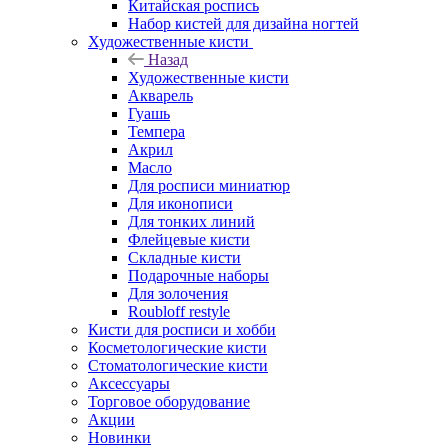
Китайская роспись
Набор кистей для дизайна ногтей
Художественные кисти
Назад
Художественные кисти
Акварель
Гуашь
Темпера
Акрил
Масло
Для росписи миниатюр
Для иконописи
Для тонких линий
Флейцевые кисти
Складные кисти
Подарочные наборы
Для золочения
Roubloff restyle
Кисти для росписи и хобби
Косметологические кисти
Стоматологические кисти
Аксессуары
Торговое оборудование
Акции
Новинки