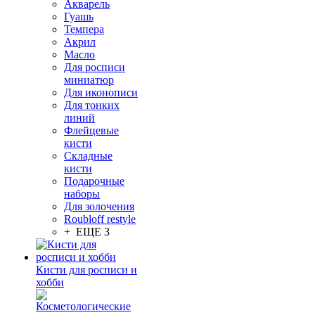
Акварель
Гуашь
Темпера
Акрил
Масло
Для росписи
миниатюр
Для иконописи
Для тонких
линий
Флейцевые
кисти
Складные
кисти
Подарочные
наборы
Для золочения
Roubloff restyle
+ ЕЩЕ 3
Кисти для росписи и
хобби