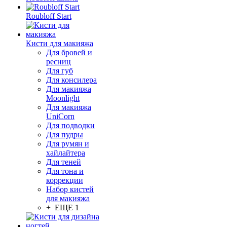
Roubloff Start
Кисти для макияжа
Для бровей и
ресниц
Для губ
Для консилера
Для макияжа
Moonlight
Для макияжа
UniCorn
Для подводки
Для пудры
Для румян и
хайлайтера
Для теней
Для тона и
коррекции
Набор кистей
для макияжа
+ ЕЩЕ 1