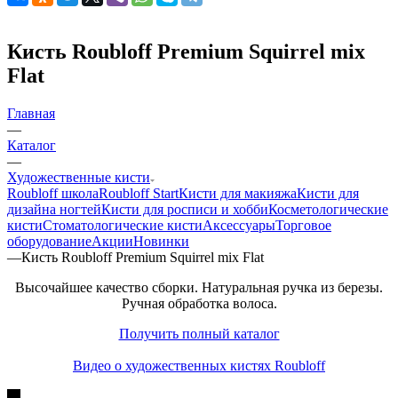
Кисть Roubloff Premium Squirrel mix
Flat
Главная
—
Каталог
—
Художественные кисти
Roubloff школа
Roubloff Start
Кисти для макияжа
Кисти для
дизайна ногтей
Кисти для росписи и хобби
Косметологические
кисти
Стоматологические кисти
Аксессуары
Торговое
оборудование
Акции
Новинки
—
Кисть Roubloff Premium Squirrel mix Flat
Высочайшее качество сборки. Натуральная ручка из березы.
Ручная обработка волоса.
Получить полный каталог
Видео о художественных кистях Roubloff