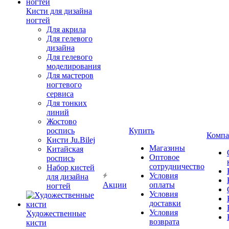
Кисти для дизайна
ногтей
Для акрила
Для гелевого
дизайна
Для гелевого
моделирования
Для мастеров
ногтевого
сервиса
Для тонких
линий
Жостово
роспись
Купить
Компа
Кисти Ju.Bilej
Магазины
Китайская
Оптовое
роспись
сотрудничество
Набор кистей
Условия
для дизайна
Акции
оплаты
ногтей
Условия
доставки
Условия
Художественные
возврата
кисти