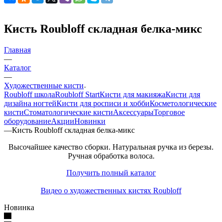
Кисть Roubloff складная белка-микс
Главная
—
Каталог
—
Художественные кисти
Roubloff школа
Roubloff Start
Кисти для макияжа
Кисти для
дизайна ногтей
Кисти для росписи и хобби
Косметологические
кисти
Стоматологические кисти
Аксессуары
Торговое
оборудование
Акции
Новинки
—
Кисть Roubloff складная белка-микс
Высочайшее качество сборки. Натуральная ручка из березы.
Ручная обработка волоса.
Получить полный каталог
Видео о художественных кистях Roubloff
Новинка