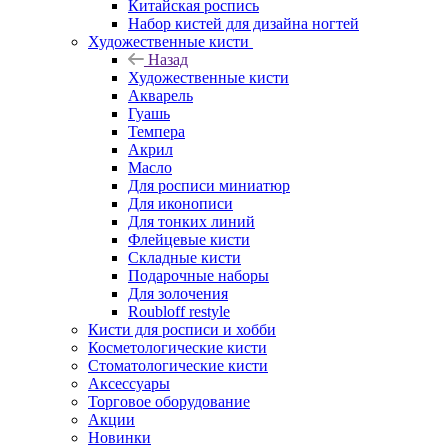
Китайская роспись
Набор кистей для дизайна ногтей
Художественные кисти
Назад
Художественные кисти
Акварель
Гуашь
Темпера
Акрил
Масло
Для росписи миниатюр
Для иконописи
Для тонких линий
Флейцевые кисти
Складные кисти
Подарочные наборы
Для золочения
Roubloff restyle
Кисти для росписи и хобби
Косметологические кисти
Стоматологические кисти
Аксессуары
Торговое оборудование
Акции
Новинки