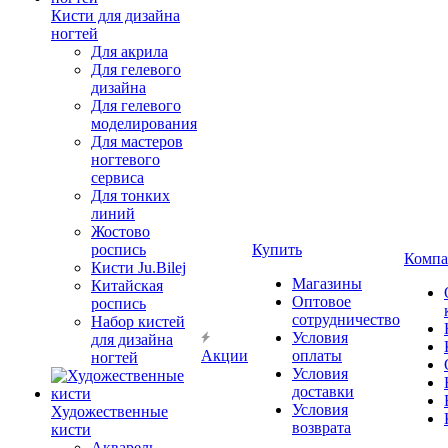
Кисти для дизайна
ногтей
Для акрила
Для гелевого
дизайна
Для гелевого
моделирования
Для мастеров
ногтевого
сервиса
Для тонких
линий
Жостово
роспись
Купить
Компа
Кисти Ju.Bilej
Магазины
Китайская
Оптовое
роспись
сотрудничество
Набор кистей
Условия
для дизайна
Акции
оплаты
ногтей
Условия
доставки
Условия
Художественные
возврата
кисти
Акварель