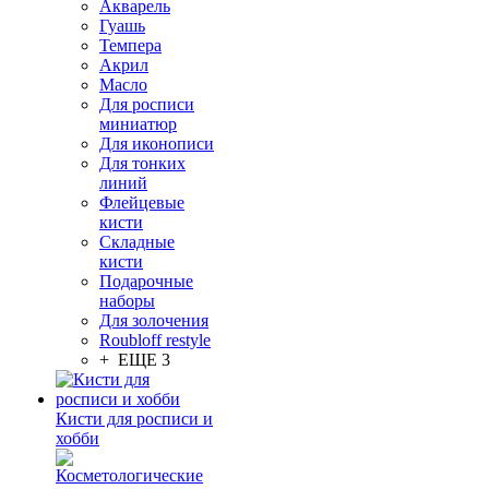
Акварель
Гуашь
Темпера
Акрил
Масло
Для росписи
миниатюр
Для иконописи
Для тонких
линий
Флейцевые
кисти
Складные
кисти
Подарочные
наборы
Для золочения
Roubloff restyle
+ ЕЩЕ 3
Кисти для росписи и
хобби