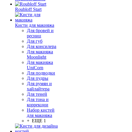
Roubloff Start
Кисти для макияжа
Для бровей и
ресниц
Для губ
Для консилера
Для макияжа
Moonlight
Для макияжа
UniCorn
Для подводки
Для пудры
Для румян и
хайлайтера
Для теней
Для тона и
коррекции
Набор кистей
для макияжа
+ ЕЩЕ 1