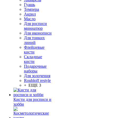
Гуашь
Темпера
Акрил
Масло
Для росписи
миниатюр
Для иконописи
Для тонких
линий
Флейцевые
кисти
Складные
кисти
Подарочные
наборы
Для золочения
Roubloff restyle
+ ЕЩЕ 3
Кисти для росписи и
хобби