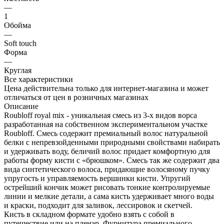
—
1
Обойма
—
Soft touch
Форма
—
Круглая
Все характеристики
Цена действительна только для интернет-магазина и может
отличаться от цен в розничных магазинах
Описание
Roubloff royal mix - уникальная смесь из 3-х видов ворса
разработанная на собственном экспериментальном участке
Roubloff. Смесь содержит премиальный волос натуральной
белки с непревзойденными природными свойствами набирать
и удерживать воду, беличий волос придает комфортную для
работы форму кисти с «брюшком». Смесь так же содержит два
вида синтетического волоса, придающие волосяному пучку
упругость и управляемость вершинки кисти. Упругий
острейший кончик может рисовать тонкие контролируемые
линии и мелкие детали, а сама кисть удерживает много воды
и краски, подходит для заливок, лессировок и скетчей.
Кисть в складном формате удобно взять с собой в
путешествие или на пленэр. Фурнитура премиального