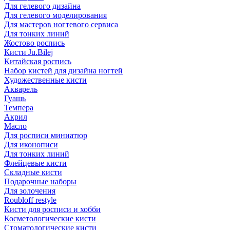
Для гелевого дизайна
Для гелевого моделирования
Для мастеров ногтевого сервиса
Для тонких линий
Жостово роспись
Кисти Ju.Bilej
Китайская роспись
Набор кистей для дизайна ногтей
Художественные кисти
Акварель
Гуашь
Темпера
Акрил
Масло
Для росписи миниатюр
Для иконописи
Для тонких линий
Флейцевые кисти
Складные кисти
Подарочные наборы
Для золочения
Roubloff restyle
Кисти для росписи и хобби
Косметологические кисти
Стоматологические кисти