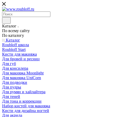
Каталог
По всему сайту
По каталогу
Каталог
Roubloff школа
Roubloff Start
Кисти для макияжа
Для бровей и ресниц
Для губ
Для консилера
Для макияжа Moonlight
Для макияжа UniCorn
Для подводки
Для пудры
Для румян и хайлайтера
Для теней
Для тона и коррекции
Набор кистей для макияжа
Кисти для дизайна ногтей
Для акрила