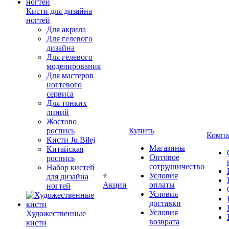
Кисти для дизайна
ногтей
Для акрила
Для гелевого
дизайна
Для гелевого
моделирования
Для мастеров
ногтевого
сервиса
Для тонких
линий
Жостово
роспись
Купить
Компа
Кисти Ju.Bilej
Магазины
Китайская
Оптовое
роспись
сотрудничество
Набор кистей
Условия
для дизайна
Акции
оплаты
ногтей
Условия
доставки
Условия
Художественные
возврата
кисти