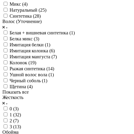
Микс (
4
)
Натуральный (
25
)
Синтетика (
28
)
Волос (Уточнение)
Белая + вишневая синтетика (
1
)
Белка микс (
3
)
Имитация белки (
1
)
Имитация колонка (
6
)
Имитация мангуста (
7
)
Колонок (
19
)
Рыжая синтетика (
14
)
Ушной волос вола (
1
)
Черный соболь (
1
)
Щетина (
4
)
Показать все
Жесткость
0 (
3
)
1 (
32
)
2 (
7
)
3 (
13
)
Обойма