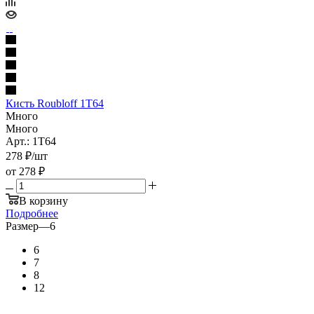
Кисть Roubloff 1T64
Много
Много
Арт.: 1T64
278
₽
/шт
от
278 ₽
В корзину
Подробнее
Размер
—
6
6
7
8
12