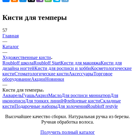
Кисти для темперы
57
Главная
—
Каталог
—
Художественные кисти
Roubloff школа
Roubloff Start
Кисти для макияжа
Кисти для
дизайна ногтей
Кисти для росписи и хобби
Косметологические
кисти
Стоматологические кисти
Аксессуары
Торговое
оборудование
Акции
Новинки
—
Кисти для темперы
Акварель
Гуашь
Акрил
Масло
Для росписи миниатюр
Для
иконописи
Для тонких линий
Флейцевые кисти
Складные
кисти
Подарочные наборы
Для золочения
Roubloff restyle
Высочайшее качество сборки. Натуральная ручка из березы.
Ручная обработка волоса.
Получить полный каталог