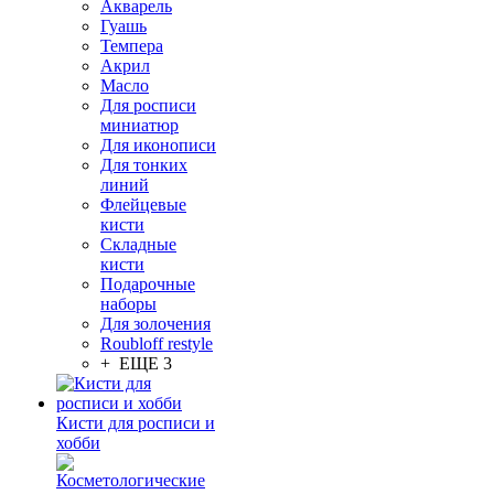
Акварель
Гуашь
Темпера
Акрил
Масло
Для росписи
миниатюр
Для иконописи
Для тонких
линий
Флейцевые
кисти
Складные
кисти
Подарочные
наборы
Для золочения
Roubloff restyle
+ ЕЩЕ 3
Кисти для росписи и
хобби