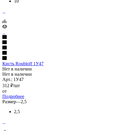
10
Кисть Roubloff 1У47
Нет в наличии
Нет в наличии
Арт.: 1У47
312
₽
/шт
от
Подробнее
Размер
—
2,5
2,5