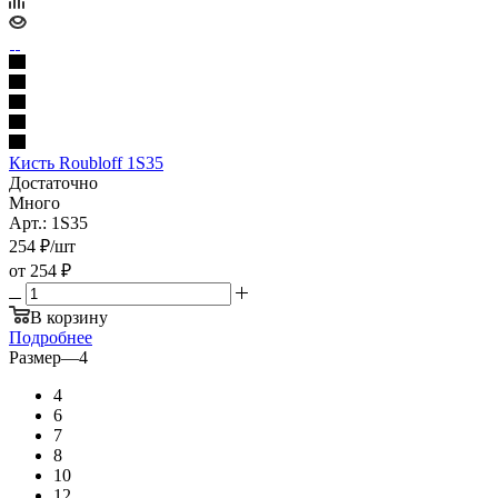
Кисть Roubloff 1S35
Достаточно
Много
Арт.: 1S35
254
₽
/шт
от
254 ₽
В корзину
Подробнее
Размер
—
4
4
6
7
8
10
12