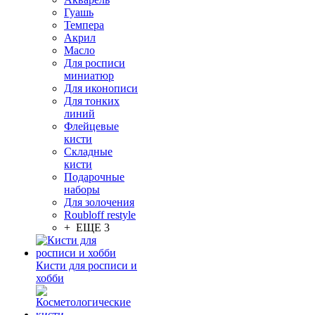
Гуашь
Темпера
Акрил
Масло
Для росписи
миниатюр
Для иконописи
Для тонких
линий
Флейцевые
кисти
Складные
кисти
Подарочные
наборы
Для золочения
Roubloff restyle
+ ЕЩЕ 3
Кисти для росписи и
хобби