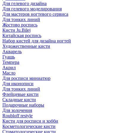
Для гелевого дизайна
Для гелевого моделирования
Для мастеров ногтевого сервиса
Для тонких линий
Жостово роспись
Кисти Ju.Bilej
Китайская роспись
Набор кистей для дизайна ногтей
Художественные кисти
Акварель
Гуашь
Темпера
Акрил
Масло
Для росписи миниатюр
Для иконописи
Для тонких линий
Флейцевые кисти
Складные кисти
Подарочные наборы
Для золочения
Roubloff restyle
Кисти для росписи и хобби
Косметологические кисти
Стоматологические кисти