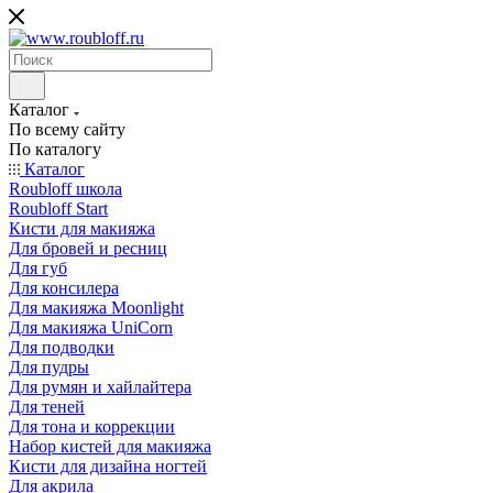
Каталог
По всему сайту
По каталогу
Каталог
Roubloff школа
Roubloff Start
Кисти для макияжа
Для бровей и ресниц
Для губ
Для консилера
Для макияжа Moonlight
Для макияжа UniCorn
Для подводки
Для пудры
Для румян и хайлайтера
Для теней
Для тона и коррекции
Набор кистей для макияжа
Кисти для дизайна ногтей
Для акрила