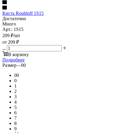
Кисть Roubloff 1S15
Достаточно
Много
Арт.: 1S15
209
₽
/шт
от
209 ₽
В корзину
Подробнее
Размер
—
00
00
0
1
2
3
4
5
6
7
8
9