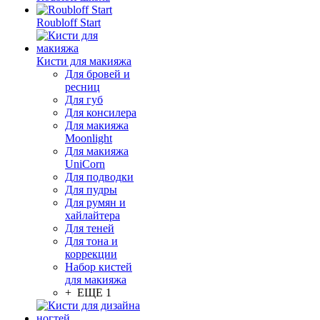
Roubloff Start
Кисти для макияжа
Для бровей и
ресниц
Для губ
Для консилера
Для макияжа
Moonlight
Для макияжа
UniCorn
Для подводки
Для пудры
Для румян и
хайлайтера
Для теней
Для тона и
коррекции
Набор кистей
для макияжа
+ ЕЩЕ 1