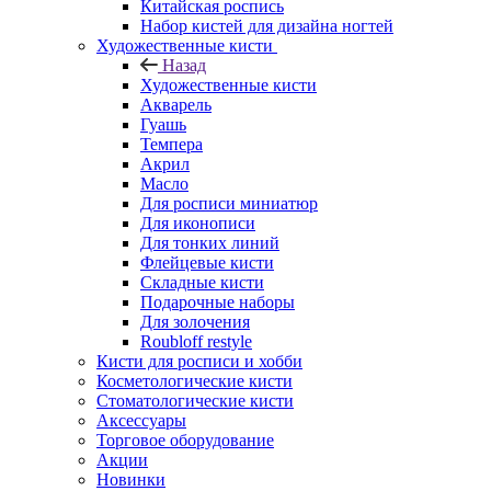
Китайская роспись
Набор кистей для дизайна ногтей
Художественные кисти
Назад
Художественные кисти
Акварель
Гуашь
Темпера
Акрил
Масло
Для росписи миниатюр
Для иконописи
Для тонких линий
Флейцевые кисти
Складные кисти
Подарочные наборы
Для золочения
Roubloff restyle
Кисти для росписи и хобби
Косметологические кисти
Стоматологические кисти
Аксессуары
Торговое оборудование
Акции
Новинки