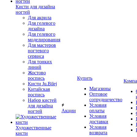
Кисти для дизайна
ногтей
Для акрила
Для гелевого
дизайна
Для гелевого
моделирования
Для мастеров
ногтевого
сервиса
Для тонких
линий
Жостово
роспись
Купить
Компа
Кисти Ju.Bilej
Магазины
Китайская
Оптовое
роспись
сотрудничество
Набор кистей
Условия
для дизайна
Акции
оплаты
ногтей
Условия
доставки
Условия
Художественные
возврата
кисти