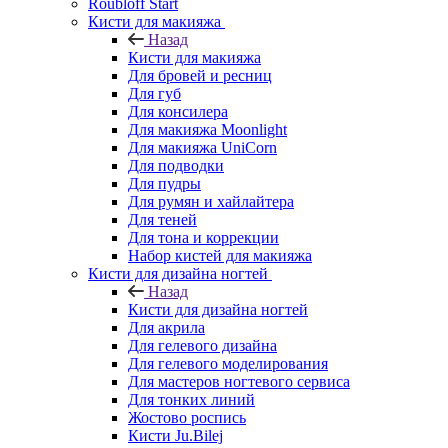
Roubloff Start
Кисти для макияжа
Назад
Кисти для макияжа
Для бровей и ресниц
Для губ
Для консилера
Для макияжа Moonlight
Для макияжа UniCorn
Для подводки
Для пудры
Для румян и хайлайтера
Для теней
Для тона и коррекции
Набор кистей для макияжа
Кисти для дизайна ногтей
Назад
Кисти для дизайна ногтей
Для акрила
Для гелевого дизайна
Для гелевого моделирования
Для мастеров ногтевого сервиса
Для тонких линий
Жостово роспись
Кисти Ju.Bilej