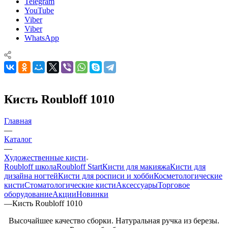
Telegram
YouTube
Viber
Viber
WhatsApp
Кисть Roubloff 1010
Главная
—
Каталог
—
Художественные кисти
Roubloff школа
Roubloff Start
Кисти для макияжа
Кисти для
дизайна ногтей
Кисти для росписи и хобби
Косметологические
кисти
Стоматологические кисти
Аксессуары
Торговое
оборудование
Акции
Новинки
—
Кисть Roubloff 1010
Высочайшее качество сборки. Натуральная ручка из березы.