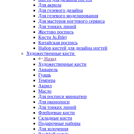
Для акрила
Для гелевого дизайна
Для гелевого моделирования
Для мастеров ногтевого сервиса
Для тонких линий
Жостово роспись
Кисти Ju.Bilej
Китайская роспись
Набор кистей для дизайна ногтей
Художественные кисти
Назад
Художественные кисти
Акварель
Гуашь
Темпера
Акрил
Масло
Для росписи миниатюр
Для иконописи
Для тонких линий
Флейцевые кисти
Складные кисти
Подарочные наборы
Для золочения