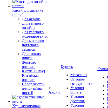
Кисти для дизайна
ногтей
Для акрила
Для гелевого
дизайна
Для гелевого
моделирования
Для мастеров
ногтевого
сервиса
Для тонких
линий
Жостово
роспись
Купить
Компа
Кисти Ju.Bilej
Магазины
Китайская
Оптовое
роспись
сотрудничество
Набор кистей
Условия
для дизайна
Акции
оплаты
ногтей
Условия
доставки
Условия
Художественные