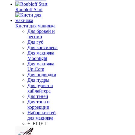
Roubloff Start
Кисти для макияжа
Для бровей и
ресниц
Для губ
Для консилера
Для макияжа
Moonlight
Для макияжа
UniCorn
Для подводки
Для пудры
Для румян и
хайлайтера
Для теней
Для тона и
коррекции
Набор кистей
для макияжа
+ ЕЩЕ 1