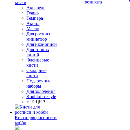
возврата
кисти
Акварель
Гуашь
Темпера
Акрил
Масло
Для росписи
миниатюр
Для иконописи
Для тонких
линий
Флейцевые
кисти
Складные
кисти
Подарочные
наборы
Для золочения
Roubloff restyle
+ ЕЩЕ 3
Кисти для росписи и
хобби