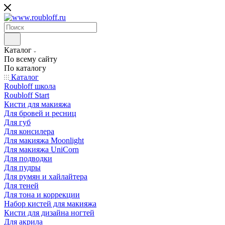
Каталог
По всему сайту
По каталогу
Каталог
Roubloff школа
Roubloff Start
Кисти для макияжа
Для бровей и ресниц
Для губ
Для консилера
Для макияжа Moonlight
Для макияжа UniCorn
Для подводки
Для пудры
Для румян и хайлайтера
Для теней
Для тона и коррекции
Набор кистей для макияжа
Кисти для дизайна ногтей
Для акрила