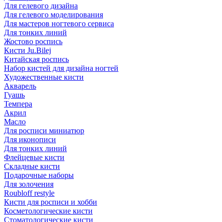
Для гелевого дизайна
Для гелевого моделирования
Для мастеров ногтевого сервиса
Для тонких линий
Жостово роспись
Кисти Ju.Bilej
Китайская роспись
Набор кистей для дизайна ногтей
Художественные кисти
Акварель
Гуашь
Темпера
Акрил
Масло
Для росписи миниатюр
Для иконописи
Для тонких линий
Флейцевые кисти
Складные кисти
Подарочные наборы
Для золочения
Roubloff restyle
Кисти для росписи и хобби
Косметологические кисти
Стоматологические кисти