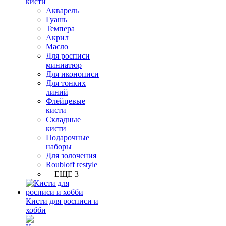
кисти
Акварель
Гуашь
Темпера
Акрил
Масло
Для росписи
миниатюр
Для иконописи
Для тонких
линий
Флейцевые
кисти
Складные
кисти
Подарочные
наборы
Для золочения
Roubloff restyle
+ ЕЩЕ 3
Кисти для росписи и
хобби