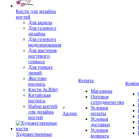
Кисти для дизайна
ногтей
Для акрила
Для гелевого
дизайна
Для гелевого
моделирования
Для мастеров
ногтевого
сервиса
Для тонких
линий
Жостово
Купить
Компа
роспись
Кисти Ju.Bilej
Магазины
Китайская
Оптовое
роспись
сотрудничество
Набор кистей
Условия
для дизайна
Акции
оплаты
ногтей
Условия
доставки
Условия
Художественные
возврата