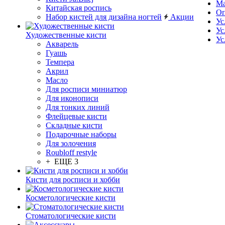
Ма
Китайская роспись
Оп
Набор кистей для дизайна ногтей
Акции
Ус
Ус
Художественные кисти
Ус
Акварель
Гуашь
Темпера
Акрил
Масло
Для росписи миниатюр
Для иконописи
Для тонких линий
Флейцевые кисти
Складные кисти
Подарочные наборы
Для золочения
Roubloff restyle
+ ЕЩЕ 3
Кисти для росписи и хобби
Косметологические кисти
Стоматологические кисти