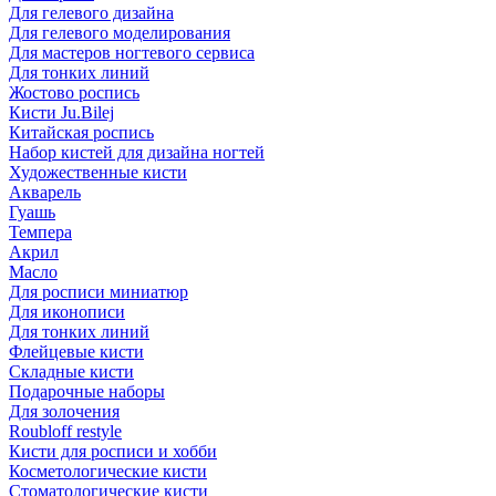
Для гелевого дизайна
Для гелевого моделирования
Для мастеров ногтевого сервиса
Для тонких линий
Жостово роспись
Кисти Ju.Bilej
Китайская роспись
Набор кистей для дизайна ногтей
Художественные кисти
Акварель
Гуашь
Темпера
Акрил
Масло
Для росписи миниатюр
Для иконописи
Для тонких линий
Флейцевые кисти
Складные кисти
Подарочные наборы
Для золочения
Roubloff restyle
Кисти для росписи и хобби
Косметологические кисти
Стоматологические кисти