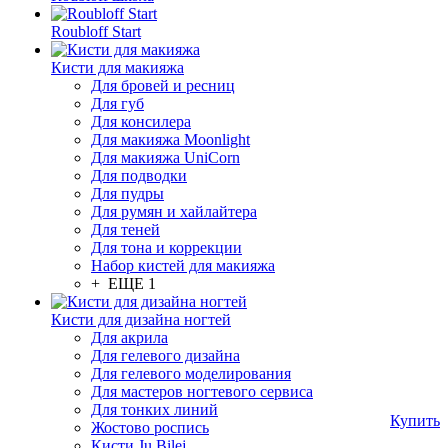
Roubloff Start
Кисти для макияжа
Для бровей и ресниц
Для губ
Для консилера
Для макияжа Moonlight
Для макияжа UniCorn
Для подводки
Для пудры
Для румян и хайлайтера
Для теней
Для тона и коррекции
Набор кистей для макияжа
+ ЕЩЕ 1
Кисти для дизайна ногтей
Для акрила
Для гелевого дизайна
Для гелевого моделирования
Для мастеров ногтевого сервиса
Для тонких линий
Купить
Жостово роспись
Кисти Ju.Bilej