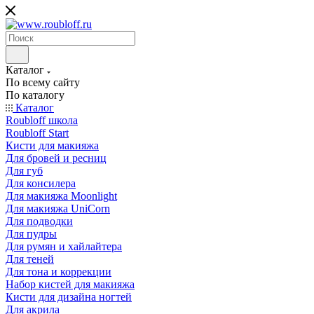
Каталог
По всему сайту
По каталогу
Каталог
Roubloff школа
Roubloff Start
Кисти для макияжа
Для бровей и ресниц
Для губ
Для консилера
Для макияжа Moonlight
Для макияжа UniCorn
Для подводки
Для пудры
Для румян и хайлайтера
Для теней
Для тона и коррекции
Набор кистей для макияжа
Кисти для дизайна ногтей
Для акрила