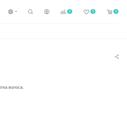
0
0
0
тка волоса.