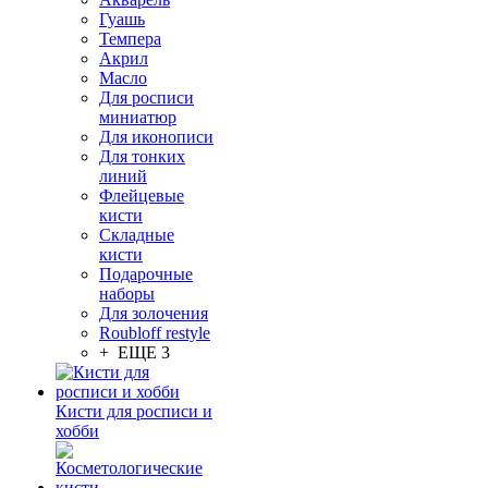
Гуашь
Темпера
Акрил
Масло
Для росписи
миниатюр
Для иконописи
Для тонких
линий
Флейцевые
кисти
Складные
кисти
Подарочные
наборы
Для золочения
Roubloff restyle
+ ЕЩЕ 3
Кисти для росписи и
хобби