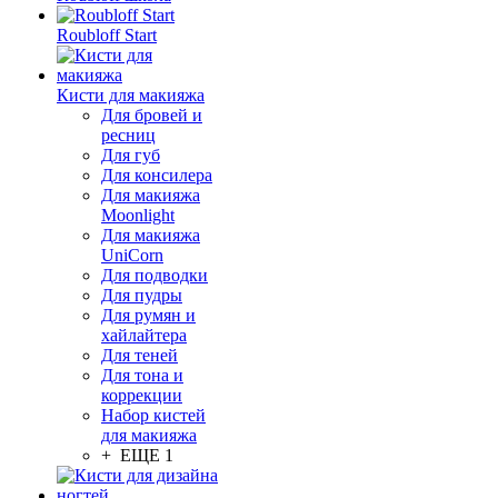
Roubloff Start
Кисти для макияжа
Для бровей и
ресниц
Для губ
Для консилера
Для макияжа
Moonlight
Для макияжа
UniCorn
Для подводки
Для пудры
Для румян и
хайлайтера
Для теней
Для тона и
коррекции
Набор кистей
для макияжа
+ ЕЩЕ 1