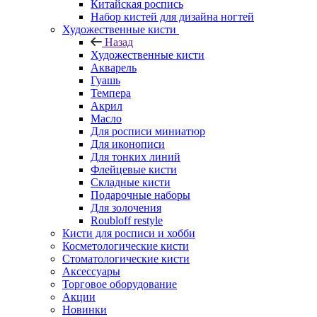
Китайская роспись
Набор кистей для дизайна ногтей
Художественные кисти
Назад
Художественные кисти
Акварель
Гуашь
Темпера
Акрил
Масло
Для росписи миниатюр
Для иконописи
Для тонких линий
Флейцевые кисти
Складные кисти
Подарочные наборы
Для золочения
Roubloff restyle
Кисти для росписи и хобби
Косметологические кисти
Стоматологические кисти
Аксессуары
Торговое оборудование
Акции
Новинки