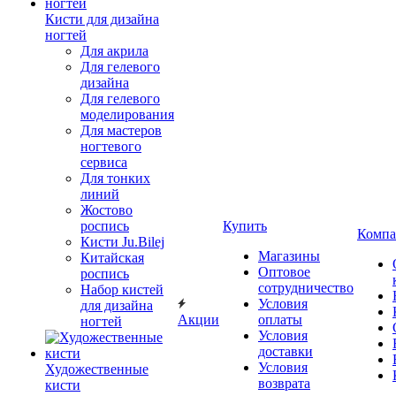
Кисти для дизайна
ногтей
Для акрила
Для гелевого
дизайна
Для гелевого
моделирования
Для мастеров
ногтевого
сервиса
Для тонких
линий
Жостово
роспись
Купить
Компа
Кисти Ju.Bilej
Магазины
Китайская
Оптовое
роспись
сотрудничество
Набор кистей
Условия
для дизайна
Акции
оплаты
ногтей
Условия
доставки
Условия
Художественные
возврата
кисти