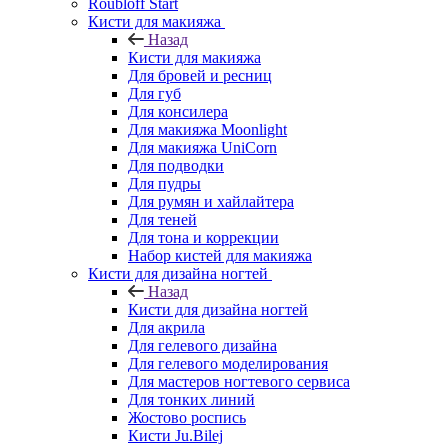
Roubloff Start
Кисти для макияжа
Назад
Кисти для макияжа
Для бровей и ресниц
Для губ
Для консилера
Для макияжа Moonlight
Для макияжа UniCorn
Для подводки
Для пудры
Для румян и хайлайтера
Для теней
Для тона и коррекции
Набор кистей для макияжа
Кисти для дизайна ногтей
Назад
Кисти для дизайна ногтей
Для акрила
Для гелевого дизайна
Для гелевого моделирования
Для мастеров ногтевого сервиса
Для тонких линий
Жостово роспись
Кисти Ju.Bilej