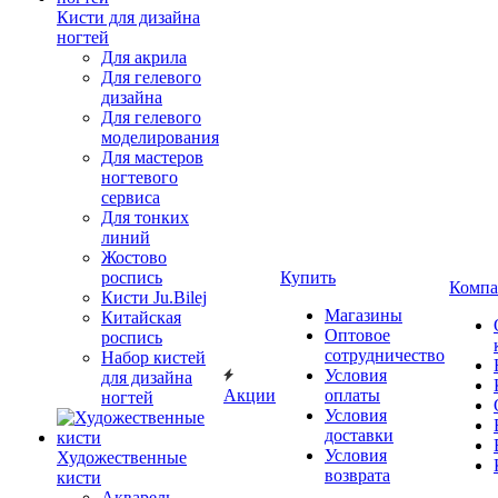
Кисти для дизайна
ногтей
Для акрила
Для гелевого
дизайна
Для гелевого
моделирования
Для мастеров
ногтевого
сервиса
Для тонких
линий
Жостово
роспись
Купить
Компа
Кисти Ju.Bilej
Магазины
Китайская
Оптовое
роспись
сотрудничество
Набор кистей
Условия
для дизайна
Акции
оплаты
ногтей
Условия
доставки
Условия
Художественные
возврата
кисти
Акварель