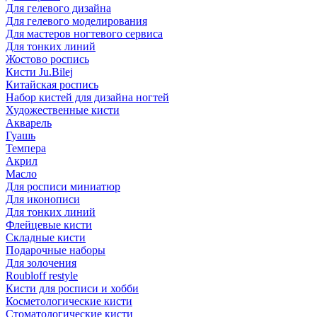
Для гелевого дизайна
Для гелевого моделирования
Для мастеров ногтевого сервиса
Для тонких линий
Жостово роспись
Кисти Ju.Bilej
Китайская роспись
Набор кистей для дизайна ногтей
Художественные кисти
Акварель
Гуашь
Темпера
Акрил
Масло
Для росписи миниатюр
Для иконописи
Для тонких линий
Флейцевые кисти
Складные кисти
Подарочные наборы
Для золочения
Roubloff restyle
Кисти для росписи и хобби
Косметологические кисти
Стоматологические кисти