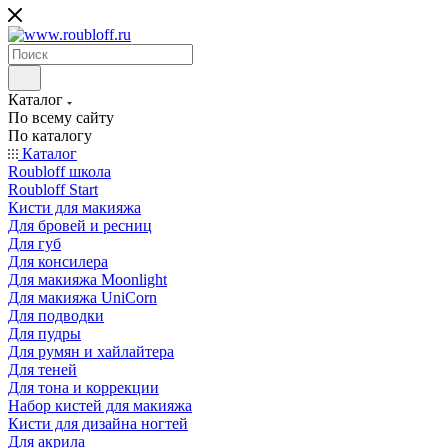
Каталог
По всему сайту
По каталогу
Каталог
Roubloff школа
Roubloff Start
Кисти для макияжа
Для бровей и ресниц
Для губ
Для консилера
Для макияжа Moonlight
Для макияжа UniCorn
Для подводки
Для пудры
Для румян и хайлайтера
Для теней
Для тона и коррекции
Набор кистей для макияжа
Кисти для дизайна ногтей
Для акрила