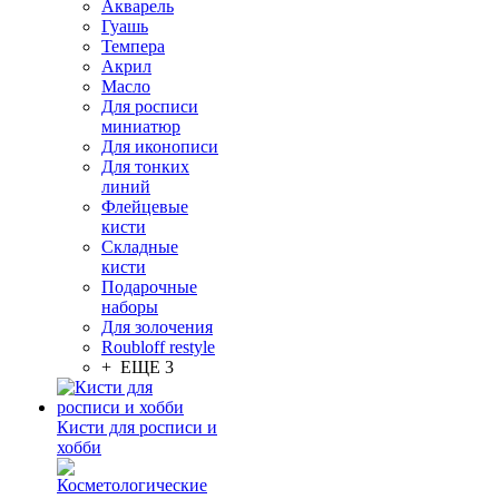
Акварель
Гуашь
Темпера
Акрил
Масло
Для росписи
миниатюр
Для иконописи
Для тонких
линий
Флейцевые
кисти
Складные
кисти
Подарочные
наборы
Для золочения
Roubloff restyle
+ ЕЩЕ 3
Кисти для росписи и
хобби