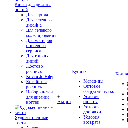
Кисти для дизайна
ногтей
Для акрила
Для гелевого
дизайна
Для гелевого
моделирования
Для мастеров
ногтевого
сервиса
Для тонких
линий
Жостово
роспись
Купить
Компа
Кисти Ju.Bilej
Магазины
Китайская
Оптовое
роспись
сотрудничество
Набор кистей
Условия
для дизайна
Акции
оплаты
ногтей
Условия
доставки
Условия
Художественные
возврата
кисти
Акварель