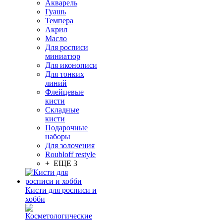
Акварель
Гуашь
Темпера
Акрил
Масло
Для росписи
миниатюр
Для иконописи
Для тонких
линий
Флейцевые
кисти
Складные
кисти
Подарочные
наборы
Для золочения
Roubloff restyle
+ ЕЩЕ 3
Кисти для росписи и
хобби