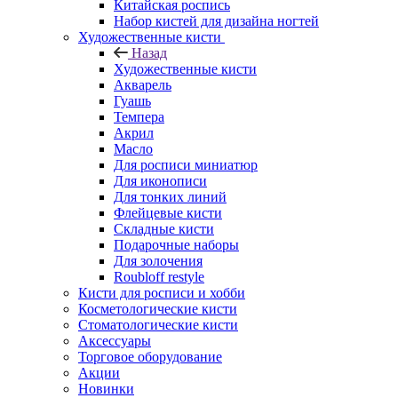
Китайская роспись
Набор кистей для дизайна ногтей
Художественные кисти
Назад
Художественные кисти
Акварель
Гуашь
Темпера
Акрил
Масло
Для росписи миниатюр
Для иконописи
Для тонких линий
Флейцевые кисти
Складные кисти
Подарочные наборы
Для золочения
Roubloff restyle
Кисти для росписи и хобби
Косметологические кисти
Стоматологические кисти
Аксессуары
Торговое оборудование
Акции
Новинки