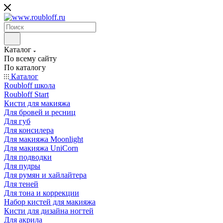
Каталог
По всему сайту
По каталогу
Каталог
Roubloff школа
Roubloff Start
Кисти для макияжа
Для бровей и ресниц
Для губ
Для консилера
Для макияжа Moonlight
Для макияжа UniCorn
Для подводки
Для пудры
Для румян и хайлайтера
Для теней
Для тона и коррекции
Набор кистей для макияжа
Кисти для дизайна ногтей
Для акрила