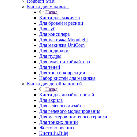
Roubloff Start
Кисти для макияжа
Назад
Кисти для макияжа
Для бровей и ресниц
Для губ
Для консилера
Для макияжа Moonlight
Для макияжа UniCorn
Для подводки
Для пудры
Для румян и хайлайтера
Для теней
Для тона и коррекции
Набор кистей для макияжа
Кисти для дизайна ногтей
Назад
Кисти для дизайна ногтей
Для акрила
Для гелевого дизайна
Для гелевого моделирования
Для мастеров ногтевого сервиса
Для тонких линий
Жостово роспись
Кисти Ju.Bilej