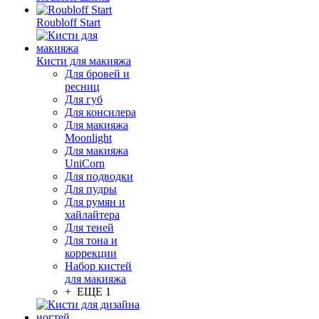
Roubloff Start
Кисти для макияжа
Для бровей и
ресниц
Для губ
Для консилера
Для макияжа
Moonlight
Для макияжа
UniCorn
Для подводки
Для пудры
Для румян и
хайлайтера
Для теней
Для тона и
коррекции
Набор кистей
для макияжа
+ ЕЩЕ 1