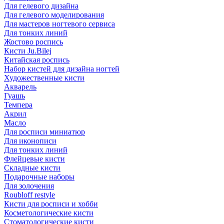
Для гелевого дизайна
Для гелевого моделирования
Для мастеров ногтевого сервиса
Для тонких линий
Жостово роспись
Кисти Ju.Bilej
Китайская роспись
Набор кистей для дизайна ногтей
Художественные кисти
Акварель
Гуашь
Темпера
Акрил
Масло
Для росписи миниатюр
Для иконописи
Для тонких линий
Флейцевые кисти
Складные кисти
Подарочные наборы
Для золочения
Roubloff restyle
Кисти для росписи и хобби
Косметологические кисти
Стоматологические кисти