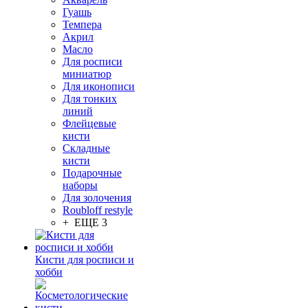
Гуашь
Темпера
Акрил
Масло
Для росписи
миниатюр
Для иконописи
Для тонких
линий
Флейцевые
кисти
Складные
кисти
Подарочные
наборы
Для золочения
Roubloff restyle
+ ЕЩЕ 3
Кисти для росписи и
хобби