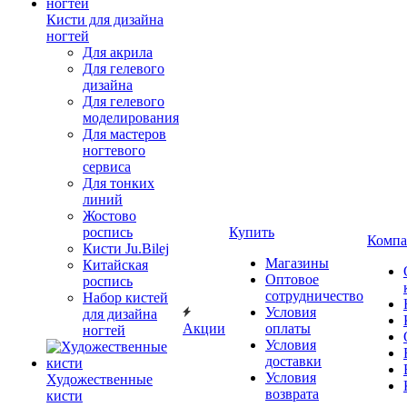
Кисти для дизайна
ногтей
Для акрила
Для гелевого
дизайна
Для гелевого
моделирования
Для мастеров
ногтевого
сервиса
Для тонких
линий
Жостово
роспись
Купить
Компа
Кисти Ju.Bilej
Магазины
Китайская
Оптовое
роспись
сотрудничество
Набор кистей
Условия
для дизайна
Акции
оплаты
ногтей
Условия
доставки
Условия
Художественные
возврата
кисти