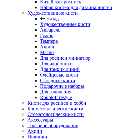
Китайская роспись
Набор кистей для дизайна ногтей
Художественные кисти
Назад
Художественные кисти
Акварель
Гуашь
Темпера
Акрил
Масло
Для росписи миниатюр
Для иконописи
Для тонких линий
Флейцевые кисти
Складные кисти
Подарочные наборы
Для золочения
Roubloff restyle
Кисти для росписи и хобби
Косметологические кисти
Стоматологические кисти
Аксессуары
Торговое оборудование
Акции
Новинки