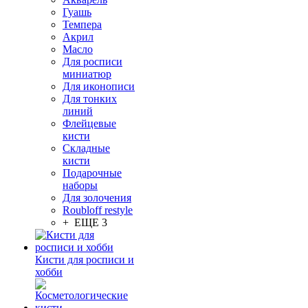
Гуашь
Темпера
Акрил
Масло
Для росписи
миниатюр
Для иконописи
Для тонких
линий
Флейцевые
кисти
Складные
кисти
Подарочные
наборы
Для золочения
Roubloff restyle
+ ЕЩЕ 3
Кисти для росписи и
хобби