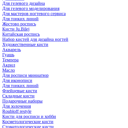
Для гелевого дизайна
Для гелевого моделирования
Для мастеров ногтевого сервиса
Для тонких линий
Жостово роспись
Кисти Ju.Bilej
Китайская роспись
Набор кистей для дизайна ногтей
Художественные кисти
Акварель
Гуашь
Темпера
Акрил
Масло
Для росписи миниатюр
Для иконописи
Для тонких линий
Флейцевые кисти
Складные кисти
Подарочные наборы
Для золочения
Roubloff restyle
Кисти для росписи и хобби
Косметологические кисти
Стоматологические кисти