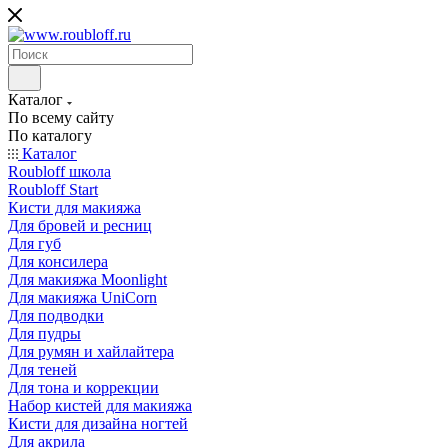
Каталог
По всему сайту
По каталогу
Каталог
Roubloff школа
Roubloff Start
Кисти для макияжа
Для бровей и ресниц
Для губ
Для консилера
Для макияжа Moonlight
Для макияжа UniCorn
Для подводки
Для пудры
Для румян и хайлайтера
Для теней
Для тона и коррекции
Набор кистей для макияжа
Кисти для дизайна ногтей
Для акрила