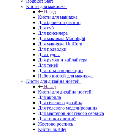
Roubloff Start
Кисти для макияжа
Назад
Кисти для макияжа
Для бровей и ресниц
Для губ
Для консилера
Для макияжа Moonlight
Для макияжа UniCorn
Для подводки
Для пудры
Для румян и хайлайтера
Для теней
Для тона и коррекции
Набор кистей для макияжа
Кисти для дизайна ногтей
Назад
Кисти для дизайна ногтей
Для акрила
Для гелевого дизайна
Для гелевого моделирования
Для мастеров ногтевого сервиса
Для тонких линий
Жостово роспись
Кисти Ju.Bilej