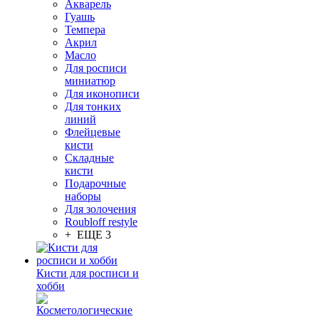
Акварель
Гуашь
Темпера
Акрил
Масло
Для росписи
миниатюр
Для иконописи
Для тонких
линий
Флейцевые
кисти
Складные
кисти
Подарочные
наборы
Для золочения
Roubloff restyle
+ ЕЩЕ 3
Кисти для росписи и
хобби