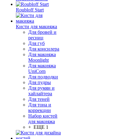
Roubloff Start
Кисти для макияжа
Для бровей и
ресниц
Для губ
Для консилера
Для макияжа
Moonlight
Для макияжа
UniCorn
Для подводки
Для пудры
Для румян и
хайлайтера
Для теней
Для тона и
коррекции
Набор кистей
для макияжа
+ ЕЩЕ 1