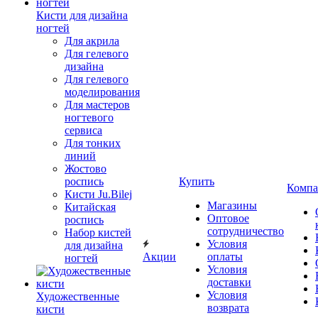
Кисти для дизайна
ногтей
Для акрила
Для гелевого
дизайна
Для гелевого
моделирования
Для мастеров
ногтевого
сервиса
Для тонких
линий
Жостово
роспись
Купить
Компа
Кисти Ju.Bilej
Магазины
Китайская
Оптовое
роспись
сотрудничество
Набор кистей
Условия
для дизайна
Акции
оплаты
ногтей
Условия
доставки
Условия
Художественные
возврата
кисти