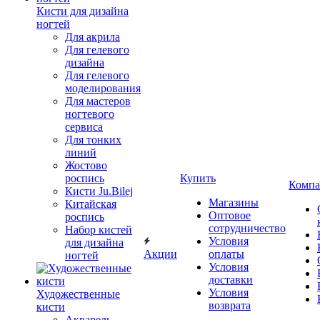
Кисти для дизайна
ногтей
Для акрила
Для гелевого
дизайна
Для гелевого
моделирования
Для мастеров
ногтевого
сервиса
Для тонких
линий
Жостово
роспись
Купить
Компа
Кисти Ju.Bilej
Магазины
Китайская
Оптовое
роспись
сотрудничество
Набор кистей
Условия
для дизайна
Акции
оплаты
ногтей
Условия
доставки
Условия
Художественные
возврата
кисти
Акварель